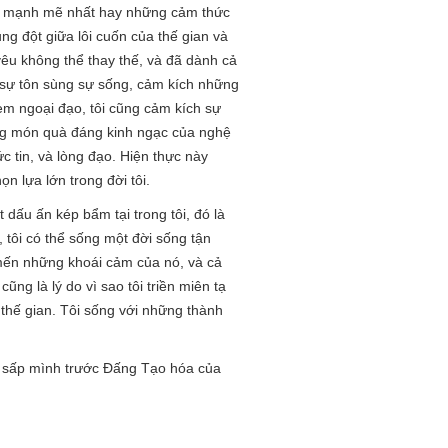
ăng mạnh mẽ nhất hay những cảm thức
ng đột giữa lôi cuốn của thế gian và
 yêu không thể thay thế, và đã dành cả
ì sự tôn sùng sự sống, cảm kích những
em ngoại đạo, tôi cũng cảm kích sự
ững món quà đáng kinh ngạc của nghệ
ức tin, và lòng đạo. Hiện thực này
n lựa lớn trong đời tôi.
 dấu ấn kép bẩm tại trong tôi, đó là
y, tôi có thể sống một đời sống tận
 mến những khoái cảm của nó, và cả
ũng là lý do vì sao tôi triền miên tạ
thế gian. Tôi sống với những thành
nh sấp mình trước Đấng Tạo hóa của