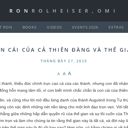
RON
ROLHEISER,OMI
T RON
BOOKS
VIDEOS
EVENTS 2026
EXTRAS
N CÁI CỦA CẢ THIÊN ĐÀNG VÀ THẾ G
THÁNG BẢY 27, 2015
A
A
A
t thành, thiếu đức chính trực cao cả của các thánh, nhưng con đã nh
đống hỗn mang tăm tối, vì con biết mình chắc chắn là con cái của thiê
rdin, và cũng như lời mở đầu lừng danh của thánh Augutinô trong Tự th
hưng còn xác định những nét nền tảng cho một linh đạo trọn vẹn. Với t
g thẳng giữa những hấp dẫn quyến rũ của thế gian và sự lôi cuốn của T
ếm trọn và làm cho chúng ta tin rằng thế gian này là tất cả, và đời này l
trên thế gian này là đủ rồi hay sao? Hơn nữa, có bằng chứng gì về bất