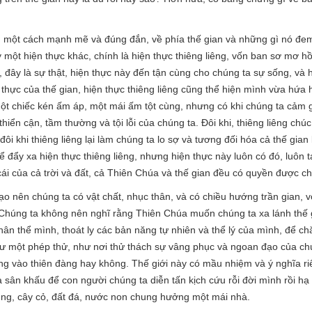
o, một cách mạnh mẽ và đúng đắn, về phía thế gian và những gì nó đem 
 một hiện thực khác, chính là hiện thực thiêng liêng, vốn ban sơ mơ
 đây là sự thật, hiện thực này đến tận cùng cho chúng ta sự sống, và 
thực của thế gian, hiện thực thiêng liêng cũng thể hiện mình vừa hứa 
một chiếc kén ấm áp, một mái ấm tột cùng, nhưng có khi chúng ta cảm g
hiển cận, tầm thường và tội lỗi của chúng ta. Đôi khi, thiêng liêng chú
đôi khi thiêng liêng lại làm chúng ta lo sợ và tương đối hóa cả thế gia
 đẩy xa hiện thực thiêng liêng, nhưng hiện thực này luôn có đó, luôn 
ái của cả trời và đất, cả Thiên Chúa và thế gian đều có quyền được c
tạo nên chúng ta có vật chất, nhục thân, và có chiều hướng trần gian,
Chúng ta không nên nghĩ rằng Thiên Chúa muốn chúng ta xa lánh thế g
thân thể mình, thoát ly các bản năng tự nhiên và thể lý của mình, để
 một phép thử, như nơi thử thách sự vâng phục và ngoan đạo của chún
ng vào thiên đàng hay không. Thế giới này có mầu nhiệm và ý nghĩa ri
sân khấu để con người chúng ta diễn tấn kịch cứu rỗi đời mình rồi hạ m
rùng, cây cỏ, đất đá, nước non chung hưởng một mái nhà.