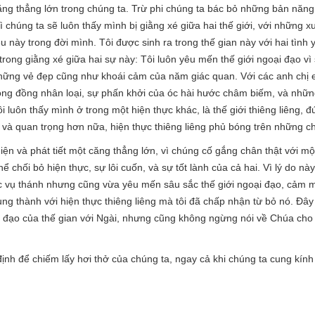
căng thẳng lớn trong chúng ta. Trừ phi chúng ta bác bỏ những bản n
chúng ta sẽ luôn thấy mình bị giằng xé giữa hai thế giới, với những xu
ều này trong đời mình. Tôi được sinh ra trong thế gian này với hai tình
rong giằng xé giữa hai sự này: Tôi luôn yêu mến thế giới ngoại đạo v
những vẻ đẹp cũng như khoái cảm của năm giác quan. Với các anh chị 
cộng đồng nhân loại, sự phấn khởi của óc hài hước châm biếm, và nh
i luôn thấy mình ở trong một hiện thực khác, là thế giới thiêng liêng, đ
, và quan trọng hơn nữa, hiện thực thiêng liêng phủ bóng trên những chọ
iện và phát tiết một căng thẳng lớn, vì chúng cố gắng chân thật với một
ể chối bỏ hiện thực, sự lôi cuốn, và sự tốt lành của cả hai. Vì lý do nà
 mục vụ thánh nhưng cũng vừa yêu mến sâu sắc thế giới ngoại đạo, cảm
rung thành với hiện thực thiêng liêng mà tôi đã chấp nhận từ bỏ nó. Đây c
i đạo của thế gian với Ngài, nhưng cũng không ngừng nói về Chúa cho 
 định để chiếm lấy hơi thở của chúng ta, ngay cả khi chúng ta cung kí