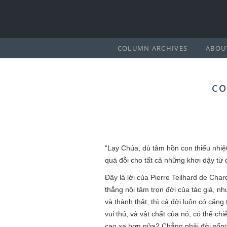
COLUMN ARCHIVES
ABOU
CO
“Lạy Chúa, dù tâm hồn con thiếu nhiệ
quá đỗi cho tất cả những khơi dậy từ 
Đây là lời của Pierre Teilhard de Cha
thẳng nội tâm trọn đời của tác giả, n
và thành thật, thì cả đời luôn có căn
vui thú, và vật chất của nó, có thể chi
cao xa hơn nữa? Chẳng phải đời sống 