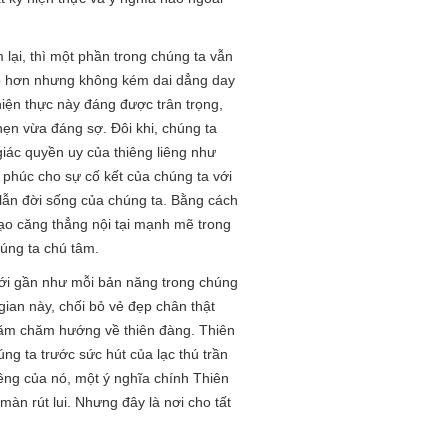
lại, thì một phần trong chúng ta vẫn
 hồ hơn nhưng không kém dai dẳng day
hiện thực này đáng được trân trọng,
hẹn vừa đáng sợ. Đôi khi, chúng ta
iác quyền uy của thiêng liêng như
c phúc cho sự cố kết của chúng ta với
n lẫn đời sống của chúng ta. Bằng cách
tạo căng thẳng nội tại mạnh mẽ trong
húng ta chú tâm.
 với gần như mỗi bản năng trong chúng
ian này, chối bỏ vẻ đẹp chân thật
 chăm chăm hướng về thiên đàng. Thiên
g ta trước sức hút của lạc thú trần
êng của nó, một ý nghĩa chính Thiên
àn rút lui. Nhưng đây là nơi cho tất