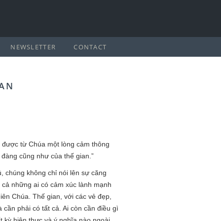
NEWSLETTER
CONTACT
IAN
ận được từ Chúa một lòng cảm thông
n đàng cũng như của thế gian.”
ú, chúng không chỉ nói lên sự căng
ất cả những ai có cảm xúc lành mạnh
hiên Chúa. Thế gian, với các vẻ đẹp,
à cần phải có tất cả. Ai còn cần điều gì
 kỳ hiện thực và ý nghĩa nào ngoài