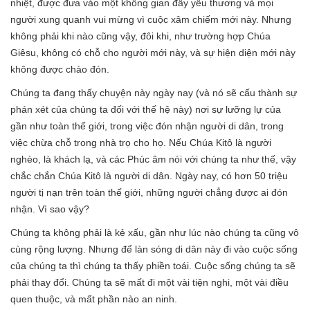
nhiệt, được đưa vào một không gian đầy yêu thương và mọi
người xung quanh vui mừng vì cuộc xâm chiếm mới này. Nhưng
không phải khi nào cũng vậy, đôi khi, như trường hợp Chúa
Giêsu, không có chỗ cho người mới này, và sự hiện diện mới này
không được chào đón.
Chúng ta đang thấy chuyện này ngày nay (và nó sẽ cấu thành sự
phán xét của chúng ta đối với thế hệ này) nơi sự lưỡng lự của
gần như toàn thế giới, trong việc đón nhận người di dân, trong
việc chừa chỗ trong nhà trọ cho họ. Nếu Chúa Kitô là người
nghèo, là khách lạ, và các Phúc âm nói với chúng ta như thế, vậy
chắc chắn Chúa Kitô là người di dân. Ngày nay, có hơn 50 triệu
người tị nạn trên toàn thế giới, những người chẳng được ai đón
nhận. Vì sao vậy?
Chúng ta không phải là kẻ xấu, gần như lúc nào chúng ta cũng vô
cùng rộng lượng. Nhưng để làn sóng di dân này đi vào cuộc sống
của chúng ta thì chúng ta thấy phiền toái. Cuộc sống chúng ta sẽ
phải thay đổi. Chúng ta sẽ mất đi một vài tiện nghi, một vài điều
quen thuộc, và mất phần nào an ninh.