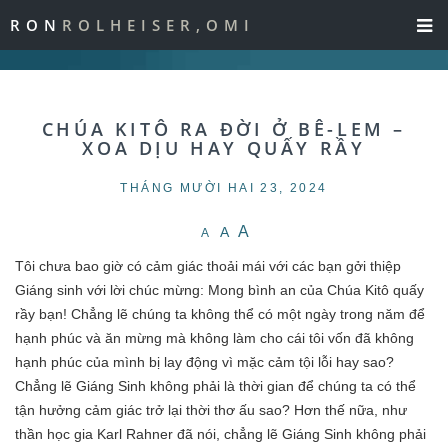
RON
ROLHEISER,OMI
CHÚA KITÔ RA ĐỜI Ở BÊ-LEM –
XOA DỊU HAY QUẤY RẦY
THÁNG MƯỜI HAI 23, 2024
A
A
A
Tôi chưa bao giờ có cảm giác thoải mái với các bạn gởi thiệp
Giáng sinh với lời chúc mừng: Mong bình an của Chúa Kitô quấy
rầy bạn! Chẳng lẽ chúng ta không thể có một ngày trong năm để
hạnh phúc và ăn mừng mà không làm cho cái tôi vốn đã không
hạnh phúc của mình bị lay động vì mặc cảm tội lỗi hay sao?
Chẳng lẽ Giáng Sinh không phải là thời gian để chúng ta có thể
tận hưởng cảm giác trở lại thời thơ ấu sao? Hơn thế nữa, như
thần học gia Karl Rahner đã nói, chẳng lẽ Giáng Sinh không phải