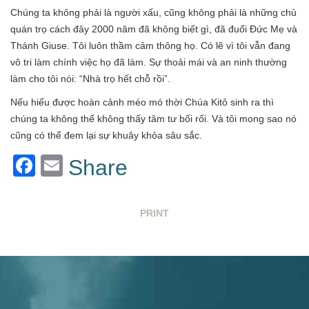
Chúng ta không phải là người xấu, cũng không phải là những chủ
quán trọ cách đây 2000 năm đã không biết gì, đã đuổi Đức Mẹ và
Thánh Giuse. Tôi luôn thầm cảm thông họ. Có lẽ vì tôi vẫn đang
vô tri làm chính việc họ đã làm. Sự thoải mái và an ninh thường
làm cho tôi nói: “Nhà trọ hết chỗ rồi”.
Nếu hiểu được hoàn cảnh méo mó thời Chúa Kitô sinh ra thì
chúng ta không thể không thấy tâm tư bối rối. Và tôi mong sao nó
cũng có thể đem lại sự khuây khỏa sâu sắc.
Facebook
Email
Share
PRINT