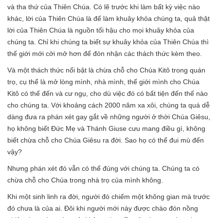
và tha thứ của Thiên Chúa. Có lẽ trước khi làm bất kỳ việc nào
khác, lời của Thiên Chúa là để làm khuây khỏa chúng ta, quả thật
lời của Thiên Chúa là nguồn tối hậu cho mọi khuây khỏa của
chúng ta. Chỉ khi chúng ta biết sự khuây khỏa của Thiên Chúa thì
thế giới mới cởi mở hơn để đón nhận các thách thức kèm theo.
Và một thách thức nổi bật là chừa chỗ cho Chúa Kitô trong quán
trọ, cụ thể là mở lòng mình, nhà mình, thế giới mình cho Chúa
Kitô có thể đến và cư ngụ, cho dù việc đó có bất tiện đến thế nào
cho chúng ta. Với khoảng cách 2000 năm xa xôi, chúng ta quá dễ
dàng đưa ra phán xét gay gắt về những người ở thời Chúa Giêsu,
họ không biết Đức Mẹ và Thánh Giuse cưu mang điều gì, không
biết chừa chỗ cho Chúa Giêsu ra đời. Sao họ có thể đui mù đến
vậy?
Nhưng phán xét đó vẫn có thể đúng với chúng ta. Chúng ta có
chừa chỗ cho Chúa trong nhà trọ của mình không.
Khi một sinh linh ra đời, người đó chiếm một không gian mà trước
đó chưa là của ai. Đôi khi người mới này được chào đón nồng