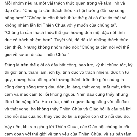
Mỗi nhóm nêu ra một vài thách thức quan trọng về tâm linh và
đạo đức. “Chúng ta cần thách thức xã hội hướng đến sự công
bằng hơn!” “Chúng ta cần thách thức thế giới có đức tin thật và
không nhầm lẫn lời Thiên Chúa với ý muốn của chúng ta”.
“Chúng ta cần thách thức thế giới hướng đến một đặc nét tình
dục có trách nhiệm hơn”. Tuyệt vời, đó đều là những thách thức
cần thiết. Nhưng không nhóm nào nói: “Chúng ta cần nói với thế
giới về sự an ủi của Thiên Chúa!”
Đúng là trên thế giới có đầy bất công, bạo lực, kỳ thị chủng tộc, kỳ
thị giới tính, tham lam, ích kỷ, tình dục vô trách nhiệm, đức tin tự
quy; nhưng hầu hết người trưởng thành trên thế giới chúng ta
cũng đang sống trong đau đớn, lo lắng, thất vọng, mất mát, trầm
cảm và mặc cảm tội lỗi không nguôi. Nhìn đâu cũng thấy những
tâm hồn nặng trĩu. Hơn nữa, nhiều người đang sống với nỗi đau
và thất vọng, họ không thấy Thiên Chúa và Giáo hội là câu trả lời
cho nỗi đau của họ, thay vào đó lại là nguồn cơn cho nỗi đau đó.
Vậy nên, khi rao giảng lời Thiên Chúa, các Giáo hội chúng ta cần
cam đoan với thế giới về tình yêu của Thiên Chúa, về sự bận tâm