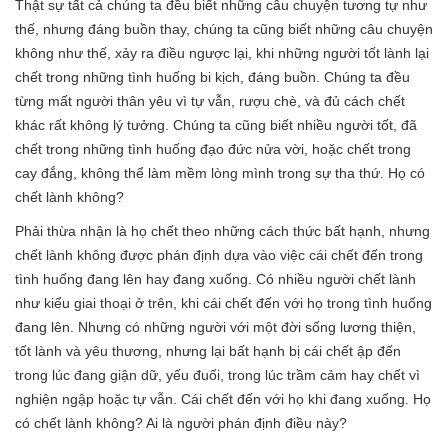
Thật sự tất cả chúng ta đều biết những câu chuyện tương tự như
thế, nhưng đáng buồn thay, chúng ta cũng biết những câu chuyện
không như thế, xảy ra điều ngược lại, khi những người tốt lành lại
chết trong những tình huống bi kịch, đáng buồn. Chúng ta đều
từng mất người thân yêu vì tự vẫn, rượu chè, và đủ cách chết
khác rất không lý tưởng. Chúng ta cũng biết nhiều người tốt, đã
chết trong những tình huống đạo đức nửa vời, hoặc chết trong
cay đắng, không thể làm mềm lòng mình trong sự tha thứ. Họ có
chết lành không?
Phải thừa nhận là họ chết theo những cách thức bất hạnh, nhưng
chết lành không được phán định dựa vào việc cái chết đến trong
tình huống đang lên hay đang xuống. Có nhiều người chết lành
như kiểu giai thoại ở trên, khi cái chết đến với họ trong tình huống
đang lên. Nhưng có những người với một đời sống lương thiện,
tốt lành và yêu thương, nhưng lại bất hạnh bị cái chết ập đến
trong lúc đang giận dữ, yếu đuối, trong lúc trầm cảm hay chết vì
nghiện ngập hoặc tự vẫn. Cái chết đến với họ khi đang xuống. Họ
có chết lành không? Ai là người phán định điều này?