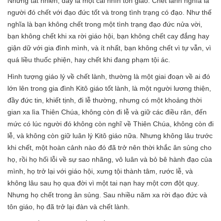
Nhưng tất nhiên, đây là một cái nhìn tôn giáo. Chết lành nghĩa là
người đó chết với đạo đức tốt và trong tình trạng có đạo. Như thế
nghĩa là bạn không chết trong một tình trạng đạo đức nửa vời,
bạn không chết khi xa rời giáo hội, bạn không chết cay đắng hay
giận dữ với gia đình mình, và ít nhất, bạn không chết vì tự vẫn, vì
quá liều thuốc phiện, hay chết khi đang phạm tội ác.
Hình tượng giáo lý về chết lành, thường là một giai đoạn về ai đó
lớn lên trong gia đình Kitô giáo tốt lành, là một người lương thiện,
đầy đức tin, khiết tịnh, đi lễ thường, nhưng có một khoảng thời
gian xa lìa Thiên Chúa, không còn đi lễ và giữ các điều răn, đến
mức có lúc người đó không còn nghĩ về Thiên Chúa, không còn đi
lễ, và không còn giữ luân lý Kitô giáo nữa. Nhưng không lâu trước
khi chết, một hoàn cảnh nào đó đã trở nên thời khắc ân sủng cho
họ, rồi họ hối lỗi về sự sao nhãng, vô luân và bỏ bê hành đạo của
mình, họ trở lại với giáo hội, xưng tội thành tâm, rước lễ, và
không lâu sau họ qua đời vì một tai nạn hay một cơn đột quỵ.
Nhưng họ chết trong ân sủng. Sau nhiều năm xa rời đạo đức và
tôn giáo, họ đã trở lại đàn và chết lành.