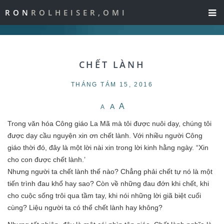
RON
ROLHEISER,OMI
CHẾT LÀNH
THÁNG TÁM 15, 2016
A
A
A
Trong văn hóa Công giáo La Mã mà tôi được nuôi dạy, chúng tôi
được dạy cầu nguyện xin ơn chết lành. Với nhiều người Công
giáo thời đó, đây là một lời nài xin trong lời kinh hằng ngày. “Xin
cho con được chết lành.’
Nhưng người ta chết lành thế nào? Chẳng phải chết tự nó là một
tiến trình đau khổ hay sao? Còn về những đau đớn khi chết, khi
cho cuộc sống trôi qua tầm tay, khi nói những lời giã biệt cuối
cùng? Liệu người ta có thể chết lành hay không?