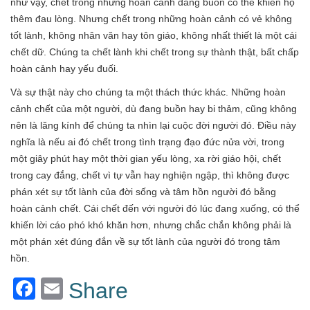
như vậy, chết trong những hoàn cảnh đáng buồn có thể khiến họ
thêm đau lòng. Nhưng chết trong những hoàn cảnh có vẻ không
tốt lành, không nhân văn hay tôn giáo, không nhất thiết là một cái
chết dữ. Chúng ta chết lành khi chết trong sự thành thật, bất chấp
hoàn cảnh hay yếu đuối.
Và sự thật này cho chúng ta một thách thức khác. Những hoàn
cảnh chết của một người, dù đang buồn hay bi thảm, cũng không
nên là lăng kính để chúng ta nhìn lại cuộc đời người đó. Điều này
nghĩa là nếu ai đó chết trong tình trạng đạo đức nửa vời, trong
một giây phút hay một thời gian yếu lòng, xa rời giáo hội, chết
trong cay đắng, chết vì tự vẫn hay nghiện ngập, thì không được
phán xét sự tốt lành của đời sống và tâm hồn người đó bằng
hoàn cảnh chết. Cái chết đến với người đó lúc đang xuống, có thể
khiến lời cáo phó khó khăn hơn, nhưng chắc chắn không phải là
một phán xét đúng đắn về sự tốt lành của người đó trong tâm
hồn.
Facebook
Email
Share