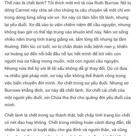
Thế nào là chết lành? Tôi thích một mô tả của Ruth Burrow. Nữ tu
dòng Carmel này chia sẻ cho chúng ta câu chuyện về một chị em
trong dòng từng sống với xơ. Xơ này có tâm hồn tốt lành, nhưng
lại yếu đuối. Xơ đã vào tu viện chiêm niệm để cầu nguyện, nhưng
không bao giờ có thể tập trung vào khuôn khổ này. Nên xơ sống
nhiều năm trong tình trạng giằng xé, tấm lòng tốt nhưng lại tầm
thường. Đến lúc có tuổi, xơ bị chẩn đoán mắc bệnh nan y, khiến
xơ hoảng sợ đến nỗi bắt đầu nỗ lực hết mình để trở nên con
người mà xơ hằng mong muốn, một con người cầu nguyện.
Nhưng nửa thế kỷ với lề lối xấu không dễ gì thay đổi. Dù có đưa
ra nhiều giải pháp mới, xơ này vẫn không thể thành công trong
việc biến chuyển đời mình. Xơ chết trong sự yếu đuối. Nhưng xơ
Burrows khẳng định, xơ này đã chết lành. Xơ chết cái chết của
một người yếu đuối, xin Chúa tha thứ cho quãng đời yếu đuối của
mình.
Chết lành là chết trong sự thành thật, bất chấp tình trạng lúc chết
có nét đạo hay không. Chết trong những hoàn cảnh đúng đắn, tất
nhiên là sự an ủi tuyệt diệu cho gia đình và người thân, và cũng