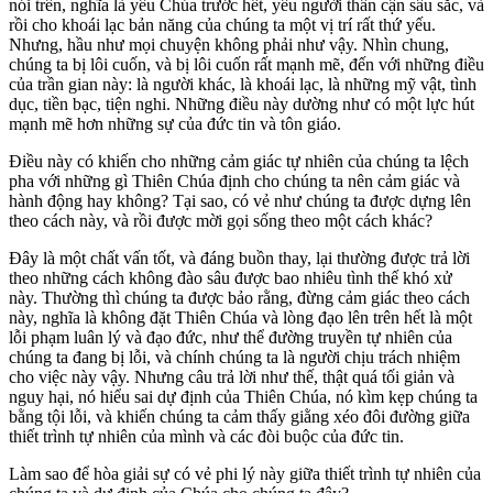
nói trên, nghĩa là yêu Chúa trước hết, yêu người thân cận sâu sắc, và
rồi cho khoái lạc bản năng của chúng ta một vị trí rất thứ yếu.
Nhưng, hầu như mọi chuyện không phải như vậy. Nhìn chung,
chúng ta bị lôi cuốn, và bị lôi cuốn rất mạnh mẽ, đến với những điều
của trần gian này: là người khác, là khoái lạc, là những mỹ vật, tình
dục, tiền bạc, tiện nghi. Những điều này dường như có một lực hút
mạnh mẽ hơn những sự của đức tin và tôn giáo.
Điều này có khiến cho những cảm giác tự nhiên của chúng ta lệch
pha với những gì Thiên Chúa định cho chúng ta nên cảm giác và
hành động hay không? Tại sao, có vẻ như chúng ta được dựng lên
theo cách này, và rồi được mời gọi sống theo một cách khác?
Đây là một chất vấn tốt, và đáng buồn thay, lại thường được trả lời
theo những cách không đào sâu được bao nhiêu tình thế khó xử
này. Thường thì chúng ta được bảo rằng, đừng cảm giác theo cách
này, nghĩa là không đặt Thiên Chúa và lòng đạo lên trên hết là một
lỗi phạm luân lý và đạo đức, như thể đường truyền tự nhiên của
chúng ta đang bị lỗi, và chính chúng ta là người chịu trách nhiệm
cho việc này vậy. Nhưng câu trả lời như thế, thật quá tối giản và
nguy hại, nó hiểu sai dự định của Thiên Chúa, nó kìm kẹp chúng ta
bằng tội lỗi, và khiến chúng ta cảm thấy giằng xéo đôi đường giữa
thiết trình tự nhiên của mình và các đòi buộc của đức tin.
Làm sao để hòa giải sự có vẻ phi lý này giữa thiết trình tự nhiên của