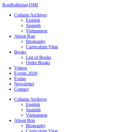
Ron
Rolheiser,OMI
Column Archives
English
Spanish
Vietnamese
About Ron
Biography
Curriculum Vitae
Books
List of Books
Order Books
Videos
Events 2026
Extras
Newsletter
Contact
Column Archives
English
Spanish
Vietnamese
About Ron
Biography
Curriculum Vitae