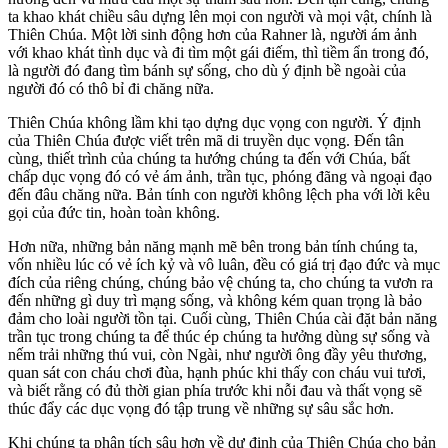
ta khao khát chiều sâu dựng lên mọi con người và mọi vật, chính là
Thiên Chúa. Một lời sinh động hơn của Rahner là, người ám ảnh
với khao khát tình dục và đi tìm một gái điếm, thì tiềm ẩn trong đó,
là người đó đang tìm bánh sự sống, cho dù ý định bề ngoài của
người đó có thô bỉ đi chăng nữa.
Thiên Chúa không lầm khi tạo dựng dục vọng con người. Ý định
của Thiên Chúa được viết trên mã di truyền dục vọng. Đến tân
cùng, thiết trình của chúng ta hướng chúng ta đến với Chúa, bất
chấp dục vọng đó có vẻ ám ảnh, trần tục, phóng đãng và ngoại đạo
đến đâu chăng nữa. Bản tính con người không lệch pha với lời kêu
gọi của đức tin, hoàn toàn không.
Hơn nữa, những bản năng mạnh mẽ bên trong bản tính chúng ta,
vốn nhiều lúc có vẻ ích kỷ và vô luân, đều có giá trị đạo đức và mục
đích của riêng chúng, chúng bảo vệ chúng ta, cho chúng ta vươn ra
đến những gì duy trì mạng sống, và không kém quan trọng là bảo
đảm cho loài người tồn tại. Cuối cùng, Thiên Chúa cài đặt bản năng
trần tục trong chúng ta để thúc ép chúng ta hưởng dùng sự sống và
nếm trải những thú vui, còn Ngài, như người ông đầy yêu thương,
quan sát con cháu chơi đùa, hạnh phúc khi thấy con cháu vui tươi,
và biết rằng có đủ thời gian phía trước khi nỗi đau và thất vọng sẽ
thúc đẩy các dục vọng đó tập trung về những sự sâu sắc hơn.
Khi chúng ta phân tích sâu hơn về dự định của Thiên Chúa cho bản