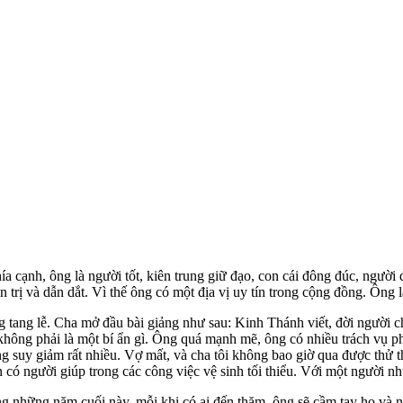
hía cạnh, ông là người tốt, kiên trung giữ đạo, con cái đông đúc, ngư
ản trị và dẫn dắt. Vì thế ông có một địa vị uy tín trong cộng đồng. Ông
ng tang lễ. Cha mở đầu bài giảng như sau: Kinh Thánh viết, đời người 
không phải là một bí ẩn gì. Ông quá mạnh mẽ, ông có nhiều trách vụ p
 suy giảm rất nhiều. Vợ mất, và cha tôi không bao giờ qua được thử thá
 có người giúp trong các công việc vệ sinh tối thiểu. Với một người nh
những năm cuối này, mỗi khi có ai đến thăm, ông sẽ cầm tay họ và nói 