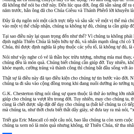
đã không thể nói ba chữ này. Đến lúc qua đời, ông đã sẵn sàng để ra đ
năm trước, hẳn ông đã cho Chúa Giêsu và Thánh Phêrô lời khuyên là
Đây là dụ ngôn nói một cách trực tiếp và sâu sắc về một vị thế mà c
vào một vị thế chấp nhận, chúng ta không tự đủ, chúng ta cần giúp đ
Tại sao điều này lại quan trọng đến như thế? Vì chúng ta không phải 
định nghĩa Thiên Chúa là hiện hữu tự đủ, và nhấn mạnh rằng chỉ có 
Chúa, thì được định nghĩa là phụ thuộc các yếu tố, là không tự đủ, là 
Nói như vậy nghe có vẻ là thần học trừu tượng, nhưng mỉa mai thay, 
chúng đều là món quà. Chúng biết chúng cần giúp đỡ. Tuy nhiên, không 
khỏe mạnh, cường tráng và thành công thì chúng bắt đầu sống với ảo 
Thật sự là điều này đã tạo điều kiện cho chúng tự tin bước vào đời. N
chúng ta đi sâu vào cộng đồng trong khi đang nuôi dưỡng ảo tưởng tự 
G.K. Chesterton từng nói rằng sự quen thuộc là thứ ảo tưởng lớn nhấ
giúp cho chúng ta vượt lên trong đời. Tuy nhiên, may cho chúng ta, t
cùng là chết được sắp đặt để dạy cho chúng ta (bất kể chúng ta có ti
mà chúng ta, như thời chưa biết thắt dây giày, sẽ đưa tay ra mà nói, “x
Triết gia Eric Mascall có một câu nói, bao lâu chúng ta còn xem cu
chúng ta xem nó là món quà nhưng không, từ Thiên Chúa, từ tha nhân