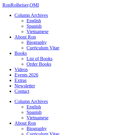
Ron
Rolheiser,OMI
Column Archives
English
Spanish
Vietnamese
About Ron
Biography
Curriculum Vitae
Books
List of Books
Order Books
Videos
Events 2026
Extras
Newsletter
Contact
Column Archives
English
Spanish
Vietnamese
About Ron
Biography
Curriculum Vitae