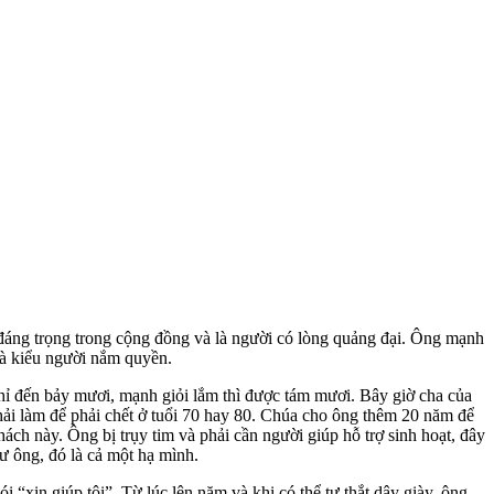
ời đáng trọng trong cộng đồng và là người có lòng quảng đại. Ông mạnh
 là kiểu người nắm quyền.
chỉ đến bảy mươi, mạnh giỏi lắm thì được tám mươi. Bây giờ cha của
hải làm để phải chết ở tuổi 70 hay 80. Chúa cho ông thêm 20 năm để
ch này. Ông bị trụy tim và phải cần người giúp hỗ trợ sinh hoạt, đây
ư ông, đó là cả một hạ mình.
“xin giúp tôi”. Từ lúc lên năm và khi có thể tự thắt dây giày, ông