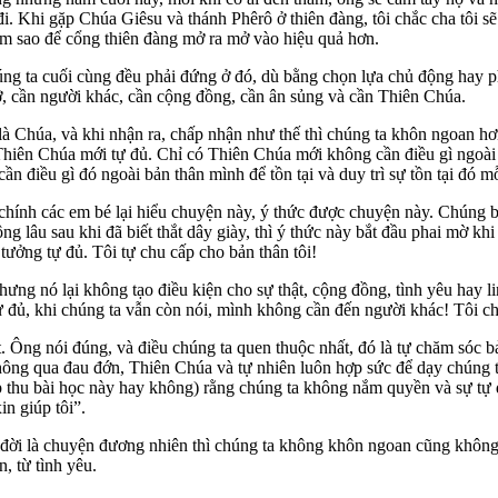
i. Khi gặp Chúa Giêsu và thánh Phêrô ở thiên đàng, tôi chắc cha tôi sẽ
m sao để cổng thiên đàng mở ra mở vào hiệu quả hơn.
húng ta cuối cùng đều phải đứng ở đó, dù bằng chọn lựa chủ động hay 
ỡ, cần người khác, cần cộng đồng, cần ân sủng và cần Thiên Chúa.
là Chúa, và khi nhận ra, chấp nhận như thế thì chúng ta khôn ngoan hơ
Thiên Chúa mới tự đủ. Chỉ có Thiên Chúa mới không cần điều gì ngoài 
cần điều gì đó ngoài bản thân mình để tồn tại và duy trì sự tồn tại đó m
chính các em bé lại hiểu chuyện này, ý thức được chuyện này. Chúng b
lâu sau khi đã biết thắt dây giày, thì ý thức này bắt đầu phai mờ khi 
tưởng tự đủ. Tôi tự chu cấp cho bản thân tôi!
hưng nó lại không tạo điều kiện cho sự thật, cộng đồng, tình yêu hay l
đủ, khi chúng ta vẫn còn nói, mình không cần đến người khác! Tôi chọn
t. Ông nói đúng, và điều chúng ta quen thuộc nhất, đó là tự chăm sóc 
hông qua đau đớn, Thiên Chúa và tự nhiên luôn hợp sức để dạy chúng ta 
ếp thu bài học này hay không) rằng chúng ta không nắm quyền và sự tự 
in giúp tôi”.
ộc đời là chuyện đương nhiên thì chúng ta không khôn ngoan cũng khôn
, từ tình yêu.