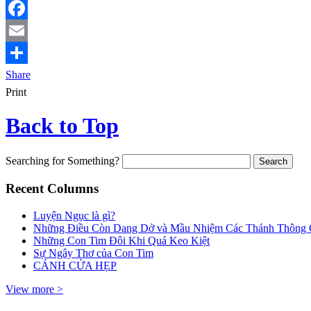
Facebook
Email
Share
Print
Back to Top
Searching for Something?
Recent Columns
Luyện Ngục là gì?
Những Điều Còn Dang Dở và Mầu Nhiệm Các Thánh Thông
Những Con Tim Đôi Khi Quá Keo Kiệt
Sự Ngây Thơ của Con Tim
CÁNH CỬA HẸP
View more >