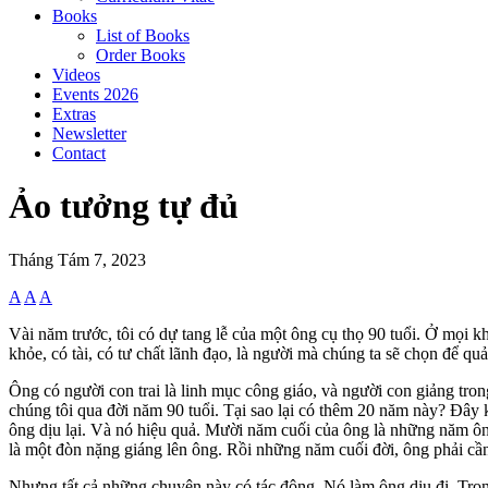
Books
List of Books
Order Books
Videos
Events 2026
Extras
Newsletter
Contact
Ảo tưởng tự đủ
Tháng Tám 7, 2023
A
A
A
Vài năm trước, tôi có dự tang lễ của một ông cụ thọ 90 tuổi. Ở mọi k
khỏe, có tài, có tư chất lãnh đạo, là người mà chúng ta sẽ chọn để qu
Ông có người con trai là linh mục công giáo, và người con giảng tro
chúng tôi qua đời năm 90 tuổi. Tại sao lại có thêm 20 năm này? Đây 
ông dịu lại. Và nó hiệu quả. Mười năm cuối của ông là những năm ông
là một đòn nặng giáng lên ông. Rồi những năm cuối đời, ông phải cần
Nhưng tất cả những chuyện này có tác động. Nó làm ông dịu đi. Trong 