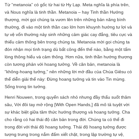
Từ “metanoia” có gốc từ hai từ Hy Lạp. Meta nghĩa là phía trên,
và Nous nghĩa là tinh thần. Metanoia – hay Tinh thần Hướng
thượng, mời gọi chúng ta vươn lên trên những bản năng bình
thường, đi vào một tinh thần cao lớn hơn khuynh hướng tư lợi và
tự vệ vốn thường nảy sinh những cảm giác cay đắng, tiêu cực và
thiếu cảm thông bên trong chúng ta. Metanoia mời gọi chúng ta
đón nhận mọi tình trạng dù bất công đến thế nào, bằng một tấm
lòng thông hiểu và cảm thông. Hơn nữa, tinh thần hướng thượng
còn tương phản với hoang tưởng. Về căn bản, metanoia là
“không-hoang tưởng,” nên những lời mở đầu của Chúa Giêsu có
thể diễn giải thế này: Đừng hoang tưởng và tin vào Tin mừng.
Sống trong tin tưởng.
Henri Nouwen, trong quyển sách nhỏ nhưng đầy thấu suốt thâm
sâu, Với đôi tay mở rộng [With Open Hands,] đã mô tả tuyệt vời
sự khác biệt giữa tâm thức hướng thượng và hoang tưởng. Cha
cho rằng có hai thái độ căn bản trong đời. Chúng ta có thể đi
trong đời với thái độ hoang tưởng. Thái độ hoang tưởng được
tượng trưng trong nắm đấm xiết chặt, trong lập trường tự vệ,