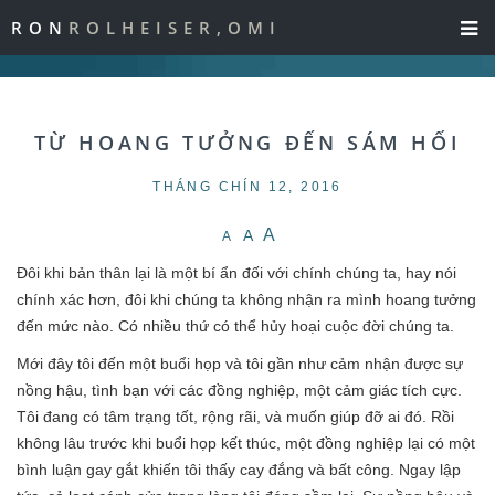
RON
ROLHEISER,OMI
TỪ HOANG TƯỞNG ĐẾN SÁM HỐI
THÁNG CHÍN 12, 2016
A
A
A
Đôi khi bản thân lại là một bí ẩn đối với chính chúng ta, hay nói
chính xác hơn, đôi khi chúng ta không nhận ra mình hoang tưởng
đến mức nào. Có nhiều thứ có thể hủy hoại cuộc đời chúng ta.
Mới đây tôi đến một buổi họp và tôi gần như cảm nhận được sự
nồng hậu, tình bạn với các đồng nghiệp, một cảm giác tích cực.
Tôi đang có tâm trạng tốt, rộng rãi, và muốn giúp đỡ ai đó. Rồi
không lâu trước khi buổi họp kết thúc, một đồng nghiệp lại có một
bình luận gay gắt khiến tôi thấy cay đắng và bất công. Ngay lập