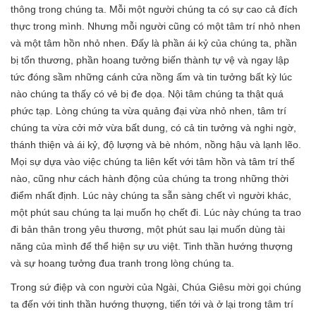
thông trong chúng ta. Mỗi một người chúng ta có sự cao cả đích
thực trong mình. Nhưng mỗi người cũng có một tâm trí nhỏ nhen
và một tâm hồn nhỏ nhen. Đấy là phần ái kỷ của chúng ta, phần
bị tổn thương, phần hoang tưởng biến thành tự vệ và ngay lập
tức đóng sầm những cánh cửa nồng ấm và tin tưởng bất kỳ lúc
nào chúng ta thấy có vẻ bị đe dọa. Nội tâm chúng ta thật quá
phức tạp. Lòng chúng ta vừa quảng đại vừa nhỏ nhen, tâm trí
chúng ta vừa cởi mở vừa bất dung, có cả tin tưởng và nghi ngờ,
thánh thiện và ái kỷ, độ lượng và bè nhóm, nồng hậu và lạnh lẽo.
Mọi sự dựa vào việc chúng ta liên kết với tâm hồn và tâm trí thế
nào, cũng như cách hành động của chúng ta trong những thời
điểm nhất định. Lúc này chúng ta sẵn sàng chết vì người khác,
một phút sau chúng ta lại muốn họ chết đi. Lúc này chúng ta trao
đi bản thân trong yêu thương, một phút sau lại muốn dùng tài
năng của mình để thể hiện sự ưu việt. Tinh thần hướng thượng
và sự hoang tưởng đua tranh trong lòng chúng ta.
Trong sứ điệp và con người của Ngài, Chúa Giêsu mời gọi chúng
ta đến với tinh thần hướng thượng, tiến tới và ở lại trong tâm trí