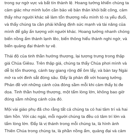
trong sự ngờ vực và bất tín thành lệ. Hoang tưởng khiến chúng ta
cảm giác như mình luôn cần bảo vệ bản thân khỏi bất công, cảm
thấy như người khác sẽ làm tổn thương nếu mình tỏ ra yếu đuối,
và thấy chúng ta cần phải khẳng định sức mạnh và tài năng của
mình để gây ấn tượng với người khác. Hoang tưởng nhanh chóng
biến nồng ấm thành lạnh lẽo, biến thông hiểu thành nghi ngờ, và
biến quảng đại thành tự vệ.
Thái độ của tinh thần hướng thượng, lại tượng trưng trong thập
giá Chúa Giêsu. Trên thập giá, chúng ta thấy Chúa phơi mình và
dễ bị tổn thương, cánh tay giang rộng để ôm lấy, và bàn tay Ngài
mở ra với đinh sắt đóng sâu. Đấy là phản đề với hoang tưởng.
Phản đề với những cánh cửa đóng sầm mỗi khi cảm thấy bị đe
dọa. Tinh thần hướng thượng, một tấm lòng lớn, không bao giờ
đóng sầm những cánh cửa đó.
Mội vài giáo phụ đã cho rằng tất cả chúng ta có hai tâm trí và hai
tâm hồn. Với các ngài, mỗi người chúng ta đều có tâm trí lớn và
tấm lòng lớn. Đấy là vị thánh trong mỗi chúng ta, là hình ảnh
Thiên Chúa trong chúng ta, là phần nồng ấm, quảng đại và cảm