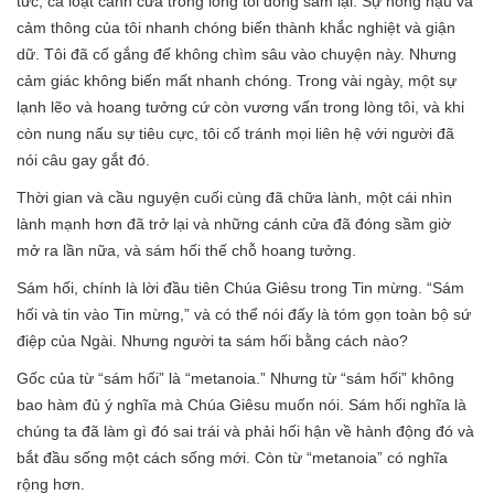
tức, cả loạt cánh cửa trong lòng tôi đóng sầm lại. Sự nồng hậu và
cảm thông của tôi nhanh chóng biến thành khắc nghiệt và giận
dữ. Tôi đã cố gắng đế không chìm sâu vào chuyện này. Nhưng
cảm giác không biến mất nhanh chóng. Trong vài ngày, một sự
lạnh lẽo và hoang tưởng cứ còn vương vấn trong lòng tôi, và khi
còn nung nấu sự tiêu cực, tôi cố tránh mọi liên hệ với người đã
nói câu gay gắt đó.
Thời gian và cầu nguyện cuối cùng đã chữa lành, một cái nhìn
lành mạnh hơn đã trở lại và những cánh cửa đã đóng sầm giờ
mở ra lần nữa, và sám hối thế chỗ hoang tưởng.
Sám hối, chính là lời đầu tiên Chúa Giêsu trong Tin mừng. “Sám
hối và tin vào Tin mừng,” và có thể nói đấy là tóm gọn toàn bộ sứ
điệp của Ngài. Nhưng người ta sám hối bằng cách nào?
Gốc của từ “sám hối” là “metanoia.” Nhưng từ “sám hối” không
bao hàm đủ ý nghĩa mà Chúa Giêsu muốn nói. Sám hối nghĩa là
chúng ta đã làm gì đó sai trái và phải hối hận về hành động đó và
bắt đầu sống một cách sống mới. Còn từ “metanoia” có nghĩa
rộng hơn.