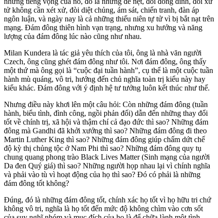
những tiếng vọng của nó, đó là những đe nẹt, đòi đóng đinh, đòi xử
tử không cần xét xử, đòi diệt chủng, ám sát, chiến tranh, đàn áp
ngôn luận, và ngày nay là cả những thiếu niên tự tử vì bị bắt nạt trên
mạng. Đám đông thiên hình vạn trạng, nhưng xu hướng và năng
lượng của đám đông lúc nào cũng như nhau.
Milan Kundera là tác giả yêu thích của tôi, ông là nhà văn người
Czech, ông cũng ghét đám đông như tôi. Nơi đám đông, ông thấy
một thứ mà ông gọi là “cuộc đại tuần hành”, cụ thể là một cuộc tuần
hành mù quáng, vô tri, hướng đến chủ nghĩa toàn trị kiểu này hay
kiểu khác. Đám đông với ý định hệ tư tưởng luôn kết thúc như thế.
Nhưng điều này khơi lên một câu hỏi: Còn những đám đông (tuần
hành, biểu tình, đình công, ngồi phản đối) dẫn đến những thay đổi
tốt về chính trị, xã hội và thậm chí cả đạo đức thì sao? Những đám
đông mà Gandhi đã khởi xướng thì sao? Những đám đông đi theo
Martin Luther King thì sao? Những đám đông giúp chấm dứt chế
độ kỳ thị chủng tộc ở Nam Phi thì sao? Những đám đông quy tụ
chung quang phong trào Black Lives Matter (Sinh mạng của người
Da đen Quý giá) thì sao? Những người họp nhau lại vì chính nghĩa
và phải vào tù vì hoạt động của họ thì sao? Đó có phải là những
đám đông tốt không?
Đúng, đó là những đám đông tốt, chính xác họ tốt vì họ hữu tri chứ
không vô tri, nghĩa là họ tốt đến mức độ không chìm vào cơn sốt
của suy nghĩ nhóm và mục đích của họ là để chữa lành một tình