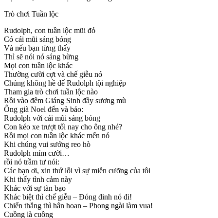
Trò chơi Tuần lộc
Rudolph, con tuần lộc mũi đỏ
Có cái mũi sáng bóng
Và nếu bạn từng thấy
Thì sẽ nói nó sáng bừng
Mọi con tuần lộc khác
Thường cười cợt và chế giễu nó
Chúng không hề để Rudolph tội nghiệp
Tham gia trò chơi tuần lộc nào
Rồi vào đêm Giáng Sinh đầy sương mù
Ông già Noel đến và bảo:
Rudolph với cái mũi sáng bóng
Con kéo xe trượt tối nay cho ông nhé?
Rồi mọi con tuần lộc khác mến nó
Khi chúng vui sướng reo hò
Rudolph mỉm cười…
rồi nó trầm tư nói:
Các bạn ơi, xin thứ lỗi vì sự miễn cưỡng của tôi
Khi thấy tình cảm này
Khác với sự tàn bạo
Khác biệt thì chế giễu – Đóng đinh nó đi!
Chiến thắng thì hân hoan – Phong ngài làm vua!
Cuồng là cuồng