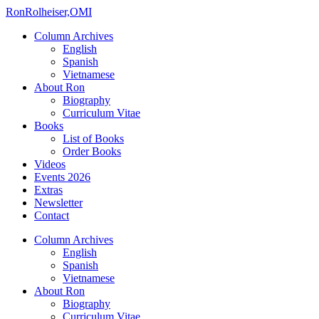
Ron
Rolheiser,OMI
Column Archives
English
Spanish
Vietnamese
About Ron
Biography
Curriculum Vitae
Books
List of Books
Order Books
Videos
Events 2026
Extras
Newsletter
Contact
Column Archives
English
Spanish
Vietnamese
About Ron
Biography
Curriculum Vitae