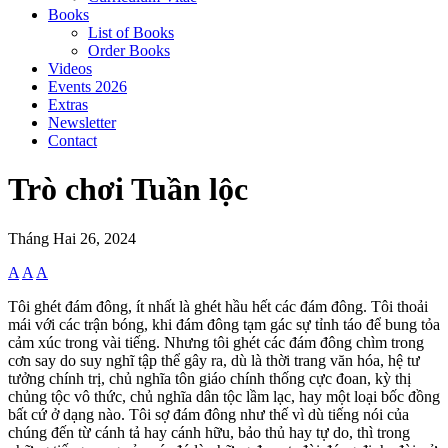
Books
List of Books
Order Books
Videos
Events 2026
Extras
Newsletter
Contact
Trò chơi Tuần lộc
Tháng Hai 26, 2024
A
A
A
Tôi ghét đám đông, ít nhất là ghét hầu hết các đám đông. Tôi thoải
mái với các trận bóng, khi đám đông tạm gác sự tỉnh táo để bung tỏa
cảm xúc trong vài tiếng. Nhưng tôi ghét các đám đông chìm trong
cơn say do suy nghĩ tập thể gây ra, dù là thời trang văn hóa, hệ tư
tưởng chính trị, chủ nghĩa tôn giáo chính thống cực đoan, kỳ thị
chủng tộc vô thức, chủ nghĩa dân tộc lầm lạc, hay một loại bốc đồng
bất cứ ở dạng nào. Tôi sợ đám đông như thế vì dù tiếng nói của
chúng đến từ cánh tả hay cánh hữu, bảo thủ hay tự do, thì trong