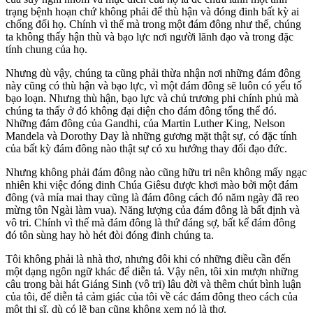
trạng bệnh hoạn chứ không phải để thù hận và đóng đinh bất kỳ ai
chống đối họ. Chính vì thế mà trong một đám đông như thế, chúng
ta không thấy hận thù và bạo lực nơi người lãnh đạo và trong đặc
tính chung của họ.
Nhưng dù vậy, chúng ta cũng phải thừa nhận nơi những đám đông
này cũng có thù hận và bạo lực, vì một đám đông sẽ luôn có yếu tố
bạo loạn. Nhưng thù hận, bạo lực và chủ trương phi chính phủ mà
chúng ta thấy ở đó không đại diện cho đám đông tổng thể đó.
Những đám đông của Gandhi, của Martin Luther King, Nelson
Mandela và Dorothy Day là những gương mặt thật sự, có đặc tính
của bất kỳ đám đông nào thật sự có xu hướng thay đổi đạo đức.
Nhưng không phải đám đông nào cũng hữu tri nên không mấy ngạc
nhiên khi việc đóng đinh Chúa Giêsu được khơi mào bởi một đám
đông (và mỉa mai thay cũng là đám đông cách đó năm ngày đã reo
mừng tôn Ngài làm vua). Năng lượng của đám đông là bất định và
vô tri. Chính vì thế mà đám đông là thứ đáng sợ, bất kể đám đông
đó tôn sùng hay hò hét đòi đóng đinh chúng ta.
Tôi không phải là nhà thơ, nhưng đôi khi có những điều cần đến
một dạng ngôn ngữ khác để diễn tả. Vậy nên, tôi xin mượn những
câu trong bài hát Giáng Sinh (vô tri) lâu đời và thêm chút bình luận
của tôi, để diễn tả cảm giác của tôi về các đám đông theo cách của
một thi sĩ, dù có lẽ bạn cũng không xem nó là thơ.