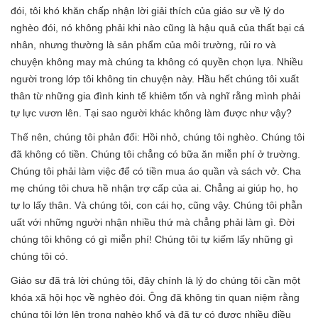
đói, tôi khó khăn chấp nhận lời giải thích của giáo sư về lý do
nghèo đói, nó không phải khi nào cũng là hậu quả của thất bại cá
nhân, nhưng thường là sản phẩm của môi trường, rủi ro và
chuyện không may mà chúng ta không có quyền chọn lựa. Nhiều
người trong lớp tôi không tin chuyện này. Hầu hết chúng tôi xuất
thân từ những gia đình kinh tế khiêm tốn và nghĩ rằng mình phải
tự lực vươn lên. Tại sao người khác không làm được như vậy?
Thế nên, chúng tôi phản đối: Hồi nhỏ, chúng tôi nghèo. Chúng tôi
đã không có tiền. Chúng tôi chẳng có bữa ăn miễn phí ở trường.
Chúng tôi phải làm việc để có tiền mua áo quần và sách vở. Cha
mẹ chúng tôi chưa hề nhận trợ cấp của ai. Chẳng ai giúp họ, họ
tự lo lấy thân. Và chúng tôi, con cái họ, cũng vậy. Chúng tôi phẫn
uất với những người nhận nhiều thứ mà chẳng phải làm gì. Đời
chúng tôi không có gì miễn phí! Chúng tôi tự kiếm lấy những gì
chúng tôi có.
Giáo sư đã trả lời chúng tôi, đây chính là lý do chúng tôi cần một
khóa xã hội học về nghèo đói. Ông đã không tin quan niệm rằng
chúng tôi lớn lên trong nghèo khổ và đã tự có được nhiều điều