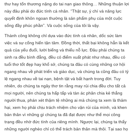
thư hay tổn thương nặng do tai nạn giao thông… Những thuận lợi
này đâu phải do đức tính cá nhân. “Thật sự, ý chí và năng lực
quyết định khôn ngoan thường là sản phẩm phụ của một cuộc
sống đầy phúc phần”. Và cuộc sống của tôi là vậy.
Thành công không chỉ dựa vào đức tính cá nhân, dốc sức làm
việc và sự cống hiến tận tâm. Đồng thời, thất bại không hẳn là kết
quả của yếu đuối, lười biếng và thiếu nỗ lực. Đâu phải chúng ta
sinh ra đều bình đẳng, đều có điểm xuất phát như nhau, đều có
tuổi thơ tốt đẹp hay khổ sở, chúng ta đâu có cùng những cơ hội
ngang nhau về phát triển và giáo dục, và chúng ta cũng đâu có tỷ
lệ ngang nhau về tai nạn, bệnh tật và bất hạnh trong đời. Tuy
nhiên, do chúng ta ngây thơ tin rằng may rủi chia đều cho tất cả
mọi người, nên chúng ta hấp tấp và tàn ác phân chia kẻ thắng
người thua, phán xét thậm tệ những ai mà chúng ta xem là thảm
hại, xem họ phải chịu trách nhiệm cho vận rủi của mình, và khen
bản thân vì những gì chúng ta đã đạt được như thể mọi công
trạng đều nhờ đức tính của riêng mình. Ngược lại, chúng ta thấy
những người nghèo chỉ có thể trách bản thân mà thôi. Tại sao họ