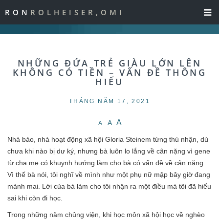
RON
ROLHEISER,OMI
NHỮNG ĐỨA TRẺ GIÀU LỚN LÊN
KHÔNG CÓ TIỀN – VẤN ĐỀ THÔNG
HIỂU
THÁNG NĂM 17, 2021
A
A
A
Nhà báo, nhà hoạt động xã hội Gloria Steinem từng thú nhận, dù
chưa khi nào bị dư ký, nhưng bà luôn lo lắng về cân nặng vì gene
từ cha mẹ có khuynh hướng làm cho bà có vấn đề về cân nặng.
Vì thế bà nói, tôi nghĩ về mình như một phụ nữ mập bây giờ đang
mảnh mai. Lời của bà làm cho tôi nhận ra một điều mà tôi đã hiểu
sai khi còn đi học.
Trong những năm chủng viện, khi học môn xã hội học về nghèo