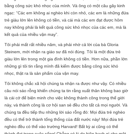
bằng công sức khó nhọc của mình. Và ông có một câu gây kinh
ngạc: “Các em không ai nghèo khi còn nhỏ, các em là những đứa
trẻ giàu lớn lên không có tiền, và cái mà các em đạt được hôm
nay không phải là kết quả công sức khó nhọc của các em, mà là
kết quả của nhiều vận may”.
Tôi phải mất rất nhiều năm, và phải nhờ cả lời của bà Gloria
Steinem, mới nhận ra giáo sư đã nói đúng. Tôi là một đứa trẻ
giàu lớn lên trong một gia đình không có tiền. Hơn nữa, phần lớn
những gì tôi tin rằng mình đã kiếm được bằng công sức khó
nhọc, thật ra là sản phẩm của vận may.
Tôi không chắc xã hội chúng ta nhận ra được như vậy. Có nhiều
câu nói sáo rỗng khiến chúng ta tin rằng xuất thân không bao giờ
là cái cớ để biện minh cho việc không thành công trong thế giới
này, và thành công là cơ hội san sẻ đều cho tất cả mọi người. Và
chúng ta đều tiếp thu những lời sáo rỗng đó: Mọi đứa trẻ nghèo
đều có thể trở thành tổng thống của đất nước này! Mọi đứa trẻ
nghèo đều có thể vào trường Harvard! Bất kỳ ai cũng có thể
thành đạt trong cuộc sống! Chẳng có lý do biện bạch gì cho một