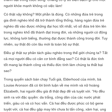
người khỏe mạnh không có việc làm!
Có thật vậy không? Một phần là đúng. Có những đứa trẻ trong
gia đình nghèo khổ đã trở thành tổng thống, hàng ngàn đứa trẻ
nghèo đã vào được những đại học tốt nhất, vô số đứa trẻ lớn lên
trong nghèo khổ đã thành đạt trong đời, và những người có động
lực, không lười biếng, thường đạt được thành công trong đời. Tuy
nhiên, sự thật đó còn lâu mới là toàn bộ sự thật.
Điều gì thật sự phân tách giàu nghèo trong thế giới chúng ta? Tất
cả mọi người đều có căn cơ bình đẳng sao? Có thật là đức tính
tốt mang lại thành công và thiếu đức tính làm chúng ta thất bại
sao?
Trong quyển sách bán chạy Tuổi già, Elderhood của mình, bà
Louise Aronson đã có lời bình luận về mẹ mình và nữ hoàng
Elizabeth, hai người đều già đi thật đẹp đẽ và tuyệt vời. “Họ đều
sinh ra với đặc quyền: da trắng, công dân của các nước phát
triển, giàu có và có học vấn. Cả hai đều được phúc có bộ gene
tuyệt vời, cả hai đều gặp may khi chưa bị tấn công, xâm hại, ung