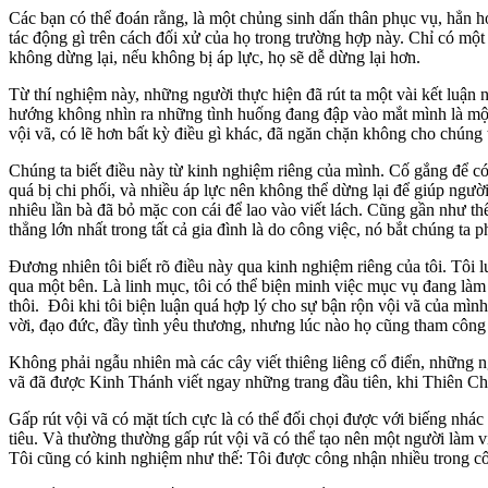
Các bạn có thể đoán rằng, là một chủng sinh dấn thân phục vụ, hẳn 
tác động gì trên cách đối xử của họ trong trường hợp này. Chỉ có một
không dừng lại, nếu không bị áp lực, họ sẽ dễ dừng lại hơn.
Từ thí nghiệm này, những người thực hiện đã rút ta một vài kết luận n
hướng không nhìn ra những tình huống đang đập vào mắt mình là một
vội vã, có lẽ hơn bất kỳ điều gì khác, đã ngăn chặn không cho chúng 
Chúng ta biết điều này từ kinh nghiệm riêng của mình. Cố gắng để có 
quá bị chi phối, và nhiều áp lực nên không thể dừng lại để giúp người 
nhiêu lần bà đã bỏ mặc con cái để lao vào viết lách. Cũng gần như thế
thẳng lớn nhất trong tất cả gia đình là do công việc, nó bắt chúng ta p
Đương nhiên tôi biết rõ điều này qua kinh nghiệm riêng của tôi. Tôi l
qua một bên. Là linh mục, tôi có thể biện minh việc mục vụ đang làm l
thôi. Đôi khi tôi biện luận quá hợp lý cho sự bận rộn vội vã của mình,
vời, đạo đức, đầy tình yêu thương, nhưng lúc nào họ cũng tham công ti
Không phải ngẫu nhiên mà các cây viết thiêng liêng cổ điển, những n
vã đã được Kinh Thánh viết ngay những trang đầu tiên, khi Thiên Chúa
Gấp rút vội vã có mặt tích cực là có thể đối chọi được với biếng nhác 
tiêu. Và thường thường gấp rút vội vã có thể tạo nên một người làm
Tôi cũng có kinh nghiệm như thế: Tôi được công nhận nhiều trong côn