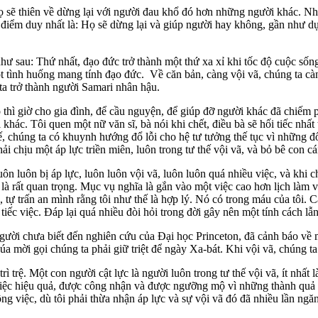
họ sẽ thiên về dừng lại với người đau khổ đó hơn những người khác. N
 điểm duy nhất là: Họ sẽ dừng lại và giúp người hay không, gần như dựa
hư sau: Thứ nhất, đạo đức trở thành một thứ xa xỉ khi tốc độ cuộc sống
 tình huống mang tính đạo đức. Về căn bản, càng vội vã, chúng ta càn
ta trở thành người Samari nhân hậu.
thì giờ cho gia đình, để cầu nguyện, để giúp đỡ người khác đã chiếm ph
khác. Tôi quen một nữ văn sĩ, bà nói khi chết, điều bà sẽ hối tiếc nhất
, chúng ta có khuynh hướng đổ lỗi cho hệ tư tưởng thế tục vì những đổ 
hải chịu một áp lực triền miên, luôn trong tư thế vội vã, và bỏ bê con cá
uôn luôn bị áp lực, luôn luôn vội vã, luôn luôn quá nhiều việc, và khi 
à rất quan trọng. Mục vụ nghĩa là gắn vào một việc cao hơn lịch làm vi
 tự trấn an mình rằng tôi như thế là hợp lý. Nó có trong máu của tôi. C
ếc việc. Đáp lại quá nhiều đòi hỏi trong đời gây nên một tính cách lẫn
gười chưa biết đến nghiên cứu của Đại học Princeton, đã cảnh báo về m
 mời gọi chúng ta phải giữ triệt để ngày Xa-bát. Khi vội vã, chúng ta 
trì trệ. Một con người cật lực là người luôn trong tư thế vội vã, ít nhấ
 việc hiệu quả, được công nhận và được ngưỡng mộ vì những thành quả 
g việc, dù tôi phải thừa nhận áp lực và sự vội vã đó đã nhiều lần ng