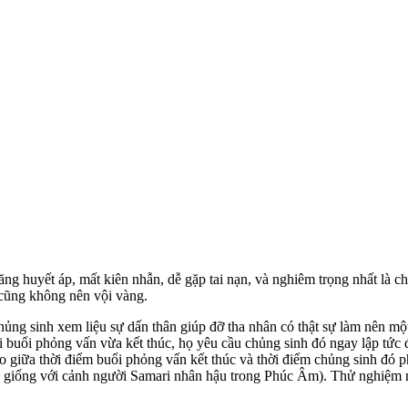
tăng huyết áp, mất kiên nhẫn, dễ gặp tai nạn, và nghiêm trọng nhất là
a cũng không nên vội vàng.
ủng sinh xem liệu sự dấn thân giúp đỡ tha nhân có thật sự làm nên mộ
i buổi phỏng vấn vừa kết thúc, họ yêu cầu chủng sinh đó ngay lập tức 
o giữa thời điểm buổi phỏng vấn kết thúc và thời điểm chủng sinh đó ph
 giống với cảnh người Samari nhân hậu trong Phúc Âm). Thử nghiệm nà