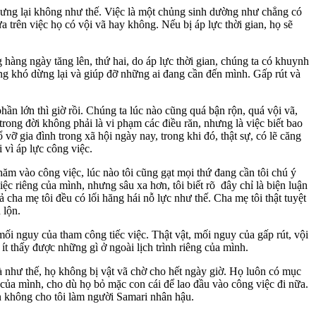
hưng lại không như thế. Việc là một chủng sinh dường như chẳng có
 trên việc họ có vội vã hay không. Nếu bị áp lực thời gian, họ sẽ
 hàng ngày tăng lên, thứ hai, do áp lực thời gian, chúng ta có khuynh
g khó dừng lại và giúp đỡ những ai đang cần đến mình. Gấp rút và
ần lớn thì giờ rồi. Chúng ta lúc nào cũng quá bận rộn, quá vội vã,
 trong đời không phải là vi phạm các điều răn, nhưng là việc biết bao
vỡ gia đình trong xã hội ngày nay, trong khi đó, thật sự, có lẽ căng
i vì áp lực công việc.
chăm vào công việc, lúc nào tôi cũng gạt mọi thứ đang cần tôi chú ý
ệc riêng của mình, nhưng sâu xa hơn, tôi biết rõ đây chỉ là biện luận
ả cha mẹ tôi đều có lối hăng hái nỗ lực như thế. Cha mẹ tôi thật tuyệt
 lộn.
ối nguy của tham công tiếc việc. Thật vật, mối nguy của gấp rút, vội
ít thấy được những gì ở ngoài lịch trình riêng của mình.
t là như thế, họ không bị vật vã chờ cho hết ngày giờ. Họ luôn có mục
của mình, cho dù họ bỏ mặc con cái để lao đầu vào công việc đi nữa.
ăn không cho tôi làm người Samari nhân hậu.