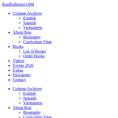
Ron
Rolheiser,OMI
Column Archives
English
Spanish
Vietnamese
About Ron
Biography
Curriculum Vitae
Books
List of Books
Order Books
Videos
Events 2026
Extras
Newsletter
Contact
Column Archives
English
Spanish
Vietnamese
About Ron
Biography
Curriculum Vitae