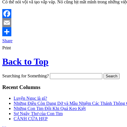
Có thể nói vội vã tạo vấp váp. Nó cũng bịt mắt mình trong những việ
Facebook
Email
Share
Print
Back to Top
Searching for Something?
Recent Columns
Luyện Ngục là gì?
Những Điều Còn Dang Dở và Mầu Nhiệm Các Thánh Thông
Những Con Tim Đôi Khi Quá Keo Kiệt
Sự Ngây Thơ của Con Tim
CÁNH CỬA HẸP