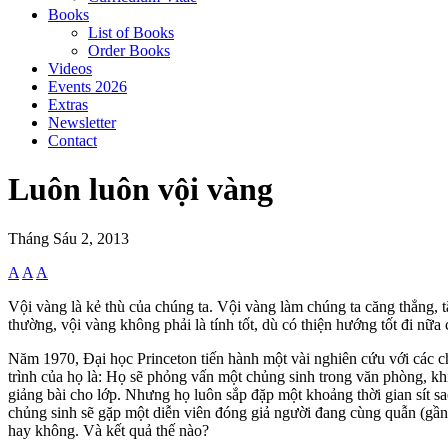
Books
List of Books
Order Books
Videos
Events 2026
Extras
Newsletter
Contact
Luôn luôn vội vàng
Tháng Sáu 2, 2013
A
A
A
Vội vàng là kẻ thù của chúng ta. Vội vàng làm chúng ta căng thẳng, 
thường, vội vàng không phải là tính tốt, dù có thiện hướng tốt đi nữ
Năm 1970, Đại học Princeton tiến hành một vài nghiên cứu với các ch
trình của họ là: Họ sẽ phỏng vấn một chủng sinh trong văn phòng, kh
giảng bài cho lớp. Nhưng họ luôn sắp đặp một khoảng thời gian sít sa
chủng sinh sẽ gặp một diễn viên đóng giả người đang cùng quẫn (gần
hay không. Và kết quả thế nào?