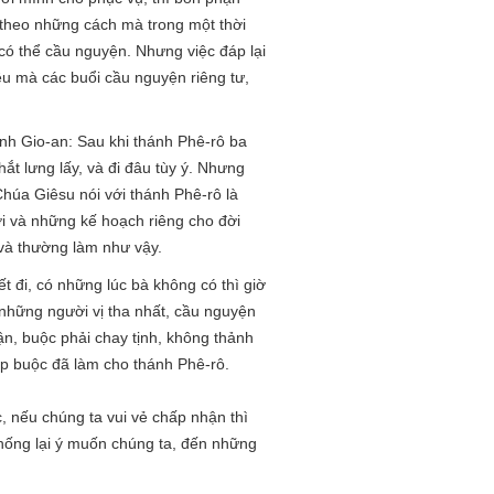
a theo những cách mà trong một thời
a có thể cầu nguyện. Nhưng việc đáp lại
ều mà các buổi cầu nguyện riêng tư,
nh Gio-an: Sau khi thánh Phê-rô ba
ắt lưng lấy, và đi đâu tùy ý. Nhưng
Chúa Giêsu nói với thánh Phê-rô là
ơi và những kế hoạch riêng cho đời
 và thường làm như vậy.
ết đi, có những lúc bà không có thì giờ
g những người vị tha nhất, cầu nguyện
hận, buộc phải chay tịnh, không thảnh
ép buộc đã làm cho thánh Phê-rô.
, nếu chúng ta vui vẻ chấp nhận thì
hống lại ý muốn chúng ta, đến những