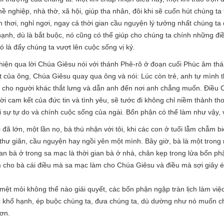
ề nghiệp, nhà thờ, xã hội, giúp tha nhân, đôi khi sẽ cuốn hút chúng t
nh thơi, nghỉ ngơi, ngay cả thời gian cầu nguyện lý tưởng nhất chúng t
hạnh, dù là bắt buộc, nó cũng có thể giúp cho chúng ta chính những đi
 là đẩy chúng ta vượt lên cuộc sống vị kỷ.
hiện qua lời Chúa Giêsu nói với thánh Phê-rô ở đoạn cuối Phúc âm thá
 của ông, Chúa Giêsu quay qua ông và nói: Lúc còn trẻ, anh tự mình th
ra cho người khác thắt lưng và dẫn anh đến nơi anh chẳng muốn. Điều 
ời cam kết của đức tin và tình yêu, sẽ tước đi không chỉ niềm thảnh th
 sự tự do và chính cuộc sống của ngài. Bổn phận có thể làm như vậy,
 đã lớn, một lần nọ, bà thú nhận với tôi, khi các con ở tuổi lẫm chẫm bi
ể thư giãn, cầu nguyện hay ngồi yên một mình. Bây giờ, bà là một tron
gian bà ở trong sa mạc là thời gian bà ở nhà, chân kẹp trong lửa bổn p
àm cho bà cái điều mà sa mạc làm cho Chúa Giêsu và điều mà sợi giây 
t mỏi không thể nào giải quyết, các bổn phận ngập tràn lịch làm việc
c khổ hạnh, ép buộc chúng ta, đưa chúng ta, dù dường như nó muốn c
ơn.