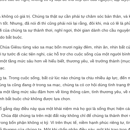
 không có giá trị. Chúng ta thật sự cần phải tự chăm sóc bản thân, và 
ốt. Nhưng, đã nói đi thì cũng phải nói lại rằng, đôi khi, mà có lẽ là ph
đi của chúng ta sự thảnh thơi, nghỉ ngơi, thời gian dành cho cầu nguyệ
do bắt buộc.
 Chúa Giêsu từng vào sa mạc bốn mươi ngày đêm, nhịn ăn, nhịn bất c
ời tự tước đi các tiện nghi, các hỗ trợ cho cuộc sống của một người bì
ột tầng mức sâu hơn về hiểu biết, thương yêu, về trưởng thành (mục 
ạc.
ng ta. Trong cuộc sống, bất cứ lúc nào chúng ta chịu nhiều áp lực, đến 
húng ta cũng đang ở trong sa mạc, chúng ta có cơ hội dùng tình trạng t
a một tầng mức sâu đậm hơn về lòng thông cảm, tình thương yêu, về m
ạnh bắt buộc chứ không được lựa chọn.
cố gắng dạy điều này qua một khái niệm mà họ gọi là sống thực hiện cá
 Chúa đặt chúng ta trên mặt đất này không chỉ để chúng ta thảnh thơi 
trong bổn phận không vị kỷ. Vì trên thực tế, niềm hạnh phúc riêng tư, t
ối thượng của chúng ta. Một khi chấp nhận điều này, một khi trao trọn 