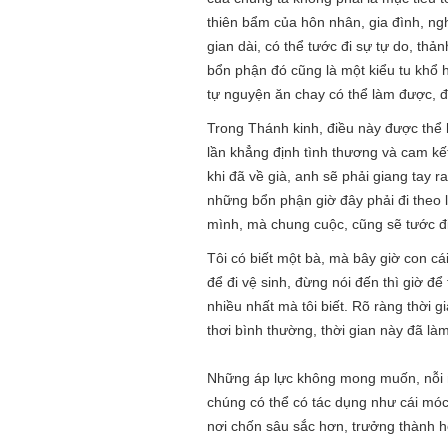
thiên bẩm của hôn nhân, gia đình, ngh
gian dài, có thể tước đi sự tự do, thả
bổn phận đó cũng là một kiểu tu khổ 
tự nguyện ăn chay có thể làm được, đó
Trong Thánh kinh, điều này được thể 
lần khẳng định tình thương và cam kết
khi đã về già, anh sẽ phải giang tay 
những bổn phận giờ đây phải đi theo l
mình, mà chung cuộc, cũng sẽ tước đi
Tôi có biết một bà, mà bây giờ con cái
để đi vệ sinh, đừng nói đến thì giờ đ
nhiều nhất mà tôi biết. Rõ ràng thời 
thơi bình thường, thời gian này đã l
Những áp lực không mong muốn, nỗi mệ
chúng có thể có tác dụng như cái mó
nơi chốn sâu sắc hơn, trưởng thành h