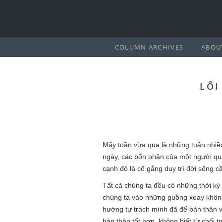
COLUMN ARCHIVES
ABOU
LỐI
Mấy tuần vừa qua là những tuần nhiều 
ngày, các bổn phận của một người quản
cạnh đó là cố gắng duy trì đời sống cầ
Tất cả chúng ta đều có những thời kỳ 
chúng ta vào những guồng xoay không h
hướng tự trách mình đã để bản thân v
bản thân tốt hơn, không biết từ chối 