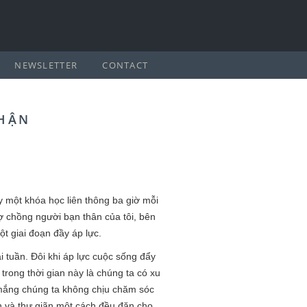
NEWSLETTER
CONTACT
PHẬN
y một khóa học liên thông ba giờ mỗi
vợ chồng người bạn thân của tôi, bên
ột giai đoạn đầy áp lực.
i tuần. Đôi khi áp lực cuộc sống đẩy
trong thời gian này là chúng ta có xu
 mắng chúng ta không chịu chăm sóc
ện và thư giãn một cách đều đặn cho