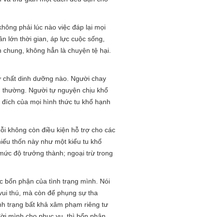
không phải lúc nào việc đáp lại mọi
ần lớn thời gian, áp lực cuộc sống,
n chung, không hẳn là chuyện tệ hại.
ứ chất dinh dưỡng nào. Người chay
nh thường. Người tự nguyện chịu khổ
đích của mọi hình thức tu khổ hạnh
nỗi không còn điều kiện hỗ trợ cho các
hiếu thốn này như một kiểu tu khổ
ức độ trưởng thành; ngoại trừ trong
c bổn phận của tình trạng mình. Nói
vui thú, mà còn để phụng sự tha
ình trạng bất khả xâm phạm riêng tư
đời mình cho phục vụ, thì bổn phận