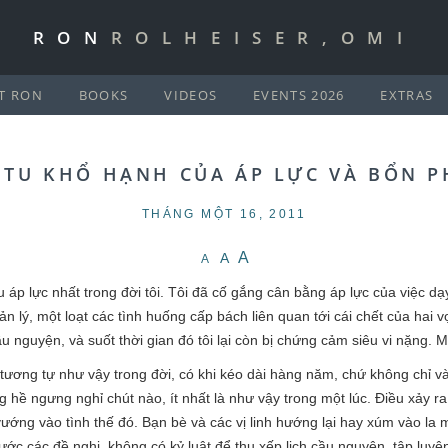
RON
ROLHEISER,OMI
T RON
BOOKS
VIDEOS
EVENTS 2026
EXTRAS
 TU KHỔ HẠNH CỦA ÁP LỰC VÀ BỔN 
THÁNG MỘT 16, 2011
A
A
A
áp lực nhất trong đời tôi. Tôi đã cố gắng cân bằng áp lực của việc dạ
 lý, một loạt các tình huống cấp bách liên quan tới cái chết của hai 
u nguyện, và suốt thời gian đó tôi lại còn bị chứng cảm siêu vi nặng. M
tương tự như vậy trong đời, có khi kéo dài hàng năm, chứ không chỉ và
ề ngưng nghỉ chút nào, ít nhất là như vậy trong một lúc. Điều xảy ra 
ướng vào tình thế đó. Bạn bè và các vị linh hướng lại hay xúm vào la
trước các đề nghị, không có kỷ luật để thu xếp lịch cầu nguyện, tập luy