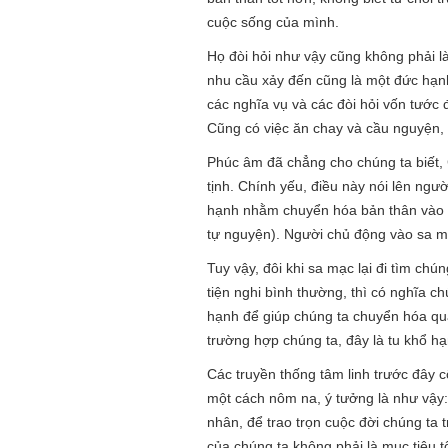
cuộc sống của mình.
Họ đòi hỏi như vậy cũng không phải là
nhu cầu xảy đến cũng là một đức hạnh t
các nghĩa vụ và các đòi hỏi vốn tước 
Cũng có việc ăn chay và cầu nguyện, 
Phúc âm đã chẳng cho chúng ta biết,
tịnh. Chính yếu, điều này nói lên ngư
hạnh nhằm chuyển hóa bản thân vào m
tự nguyện). Người chủ động vào sa m
Tuy vậy, đôi khi sa mạc lại đi tìm chú
tiện nghi bình thường, thì có nghĩa c
hạnh để giúp chúng ta chuyển hóa qu
trường hợp chúng ta, đây là tu khổ h
Các truyền thống tâm linh trước đây 
một cách nôm na, ý tưởng là như vậy:
nhân, để trao trọn cuộc đời chúng ta 
của chúng ta không phải là mục tiêu t