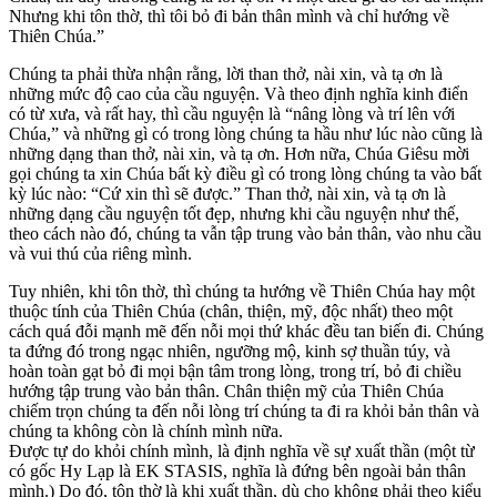
Nhưng khi tôn thờ, thì tôi bỏ đi bản thân mình và chỉ hướng về
Thiên Chúa.”
Chúng ta phải thừa nhận rằng, lời than thở, nài xin, và tạ ơn là
những mức độ cao của cầu nguyện. Và theo định nghĩa kinh điển
có từ xưa, và rất hay, thì cầu nguyện là “nâng lòng và trí lên với
Chúa,” và những gì có trong lòng chúng ta hầu như lúc nào cũng là
những dạng than thở, nài xin, và tạ ơn. Hơn nữa, Chúa Giêsu mời
gọi chúng ta xin Chúa bất kỳ điều gì có trong lòng chúng ta vào bất
kỳ lúc nào: “Cứ xin thì sẽ được.” Than thở, nài xin, và tạ ơn là
những dạng cầu nguyện tốt đẹp, nhưng khi cầu nguyện như thế,
theo cách nào đó, chúng ta vẫn tập trung vào bản thân, vào nhu cầu
và vui thú của riêng mình.
Tuy nhiên, khi tôn thờ, thì chúng ta hướng về Thiên Chúa hay một
thuộc tính của Thiên Chúa (chân, thiện, mỹ, độc nhất) theo một
cách quá đỗi mạnh mẽ đến nỗi mọi thứ khác đều tan biến đi. Chúng
ta đứng đó trong ngạc nhiên, ngưỡng mộ, kinh sợ thuần túy, và
hoàn toàn gạt bỏ đi mọi bận tâm trong lòng, trong trí, bỏ đi chiều
hướng tập trung vào bản thân. Chân thiện mỹ của Thiên Chúa
chiếm trọn chúng ta đến nỗi lòng trí chúng ta đi ra khỏi bản thân và
chúng ta không còn là chính mình nữa.
Được tự do khỏi chính mình, là định nghĩa về sự xuất thần (một từ
có gốc Hy Lạp là EK STASIS, nghĩa là đứng bên ngoài bản thân
mình.) Do đó, tôn thờ là khi xuất thần, dù cho không phải theo kiểu