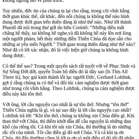
không ngừng lao về phía trước.
Tuy nhiên, đức tin của chúng ta lại cho rằng, trong cõi vĩnh hằng
thời gian khác thế, rất khác, đến nỗi chúng ta không thể nào hình
dung được thời gian trên thiên đàng là như thế nào. Như lời thánh
Phaolô đã nói trong thư gởi tín hữu Corintô: “Những điều mắt
chẳng hề thấy, tai không hề nghe,và đã không hề nảy lên nơi lòng
một người phàm, hết thảy những điều Thiên Chúa đã dọn sẵn cho
những ai yêu mến Người.” Thời gian trong thiên đàng như thế nào?
Như đã có lời xác nhận, đó là việc hiện giờ chúng ta không hình
dung được.
Có thể thế sao? Trong một quyển sách rất tuyệt vời về Phục Sinh và
Sự Sống Đời đời, quyển Toàn bộ điều đó là đây sao [Is This All
There Is], học giả kinh thánh lỗi lạc người Đức, Gerhard Lohfink,
gợi ý rằng chúng ta có thể và đôi lúc cảm nghiệm được thời gian
như trong cõi vĩnh hằng. Theo Lohfink, chúng ta cảm nghiệm được
điều này khi tôn thờ.
Với ông, lời cầu nguyện cao nhất là sự tôn thờ. Nhưng “tôn thờ”
Thiên Chúa nghĩa là gì, và tại sao đấy là lời cầu nguyện cao nhất?
Lohfink trả lời: “Khi tôn thờ, chúng ta không xin Chúa điều gì. Khi
than thở với Chúa, thì điểm khởi đầu để cầu nguyện là những đau
khổ của riêng tôi. Cả khi tôi nài xin Chúa, thì thường là do những
rắc rối của mình. Tôi cần điều gì đó nơi Chúa. Và cả khi tạ ơn
Chúa, thì đấy thường cũng là lời tạ ơn vì một điều gì đó tôi đã nhận.