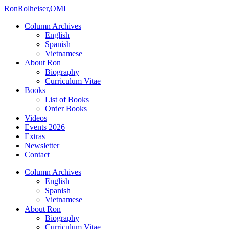
Ron
Rolheiser,OMI
Column Archives
English
Spanish
Vietnamese
About Ron
Biography
Curriculum Vitae
Books
List of Books
Order Books
Videos
Events 2026
Extras
Newsletter
Contact
Column Archives
English
Spanish
Vietnamese
About Ron
Biography
Curriculum Vitae