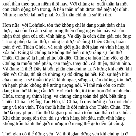
xuất thần theo quan niệm thời nay. Với chúng ta, xuất thần là một
cơn chấn động bên trong, là bản thân mình được thể hiện tột đỉnh.
Nhưng ngược lại mới phải. Xuất thần chính là sự tôn thờ.
Hơn nữa, với Lohfink, tôn thờ không chỉ là dạng xuất thần chân
thực, mà còn là cách sống trong thiên đàng ngay lúc này và cảm
nhận thời gian của cõi vĩnh hằng. Và đây là cách diễn giải của ông:
“Trong phép lạ tôn thờ, chúng ta được ở cùng Thiên Chúa, hoàn
toàn ở với Thiên Chúa, và ranh giới giữa thời gian và vĩnh hằng bị
xóa bỏ. Đúng là chúng ta không thể hiểu được rằng sự tôn thờ
Thiên Chúa sẽ là hạnh phúc bất diệt. Chúng ta luôn làm việc gì đó.
Chúng ta muốn phê phán, can thiệp, thay đổi, cải thiện, thành hình.
Và đúng là thế! Đấy là bổn phận của chúng ta. Nhưng khi chết, khi
đến với Chúa, thì tất cả những sự đó dừng lại hết. Rồi sự hiện hữu
của chúng ta sẽ thuần túy là kinh ngạc, sững sờ, tán dương, tôn thờ,
và hạnh phúc không thể tưởng tượng nổi. Vì thế mà còn có một
dạng tôn thờ không cần lời. Với cách đó, tôi trao trọn đời mình cho
Chúa, trong sự thinh lặng, và chung cùng toàn thế giới, biết rằng
Thiên Chúa là Đấng Tạo Hóa, là Chúa, là quy hướng của mọi chúc
tụng và tôn vinh. Tôn thờ là hiến lễ đời mình cho Thiên Chúa. Tôn
thờ là quy phục. Tôn thờ là giao phó hoàn toàn bản thân cho Chúa.
Khi chìm trong tôn thờ, thì sự vĩnh hằng bắt đầu, một vĩnh hằng
không trốn tránh thế giới nhưng mở mang thế giới đến tột cùng.”
Thời gian có thể đứng yên! Và thời gian đứng yên khi chúng ta ở