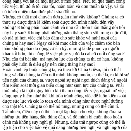
công bằng với tất cả mọi người ở mọi phía. Nếu tôi quá tham công
tiếc việc, thì đó là lỗi của tôi, hoàn toàn và đơn thuần là vậy, và tôi
có trách nhiệm đạo đức phải sửa đổi nó.
Nhưng có thật mọi chuyện đơn giản như vậy không? Chúng ta có
thực sự được định là kiểm soát được đời mình nhiều đến vậy
không? Không phải hoàn cảnh và nhu cầu luôn luôn thắng đòi hỏi
này hay sao? Không phải những năm tháng sinh sôi trong cuộc đời,
có giá trị hơn việc chỉ bảo đảm cho sức khỏe và nghỉ ngơi của
chúng ta hay sao? Ngay cả khi mục đích của việc chăm sóc bản
thân không phải do động cơ ích kỷ, nhưng là để phục vụ người
khác tốt hơn, thì chẳng lẽ việc phục vụ đó là cái cớ cuối cùng sao?
Nhu cầu thì bất tận, mà nguồn lực của chúng ta thì có hạn, không
phải đây luôn là điều gây nên căng thẳng hay sao?
Hoàn cảnh ép buộc chúng ta, và theo lời Chúa Giêsu, thì nó thắt
lưng và dắt chúng ta đến nơi mình không muốn, cụ thể là, ra khỏi sự
tiện nghi của chúng ta, vượt ngoài sự nghỉ ngơi thích đáng và ngoài
tầm kiểm soát thời gian biểu cũng như sinh lực của chúng ta. Phải
thừa nhận là thật nguy hiểm khi tham công tiếc việc, ngoài trừ việc,
cũng nguy hiểm như thế khi trốn tránh công việc để luôn kiểm soát
được sức lực và các lo toan của mình cũng như được nghỉ dưỡng
cho thật tốt. Chúng ta có thể nổ tung, nhưng cũng có thể cùn rỉ.
Tất nhiên, điều này có thể là một lập luận cho việc không đưa ra
những ưu tiên hàng đầu đúng đắn, và để mình bị cuốn theo hoàn
cảnh mà không suy nghĩ gì. Nhưng, điều trái ngược cũng có thể là
lập luận cho việc bảo vệ quá đáng những tiện nghi và nghỉ ngơi của