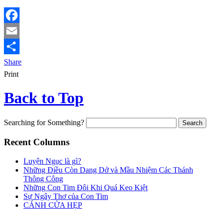
Facebook
Email
Share
Print
Back to Top
Searching for Something?
Recent Columns
Luyện Ngục là gì?
Những Điều Còn Dang Dở và Mầu Nhiệm Các Thánh
Thông Công
Những Con Tim Đôi Khi Quá Keo Kiệt
Sự Ngây Thơ của Con Tim
CÁNH CỬA HẸP