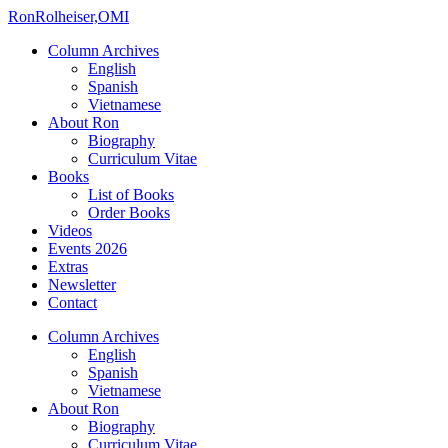
Ron
Rolheiser,OMI
Column Archives
English
Spanish
Vietnamese
About Ron
Biography
Curriculum Vitae
Books
List of Books
Order Books
Videos
Events 2026
Extras
Newsletter
Contact
Column Archives
English
Spanish
Vietnamese
About Ron
Biography
Curriculum Vitae