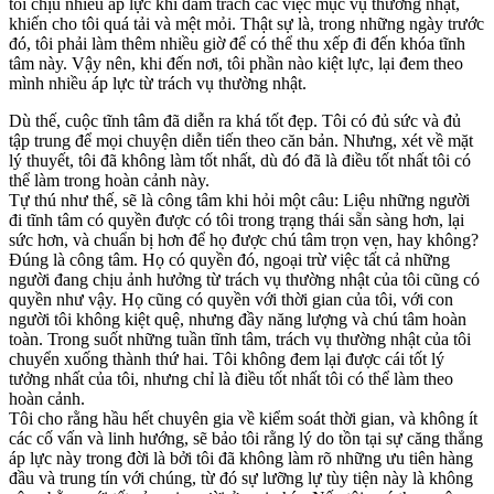
tôi chịu nhiều áp lực khi đãm trách các việc mục vụ thường nhật,
khiến cho tôi quá tải và mệt mỏi. Thật sự là, trong những ngày trước
đó, tôi phải làm thêm nhiều giờ để có thể thu xếp đi đến khóa tĩnh
tâm này. Vậy nên, khi đến nơi, tôi phần nào kiệt lực, lại đem theo
mình nhiều áp lực từ trách vụ thường nhật.
Dù thế, cuộc tĩnh tâm đã diễn ra khá tốt đẹp. Tôi có đủ sức và đủ
tập trung để mọi chuyện diễn tiến theo căn bản. Nhưng, xét về mặt
lý thuyết, tôi đã không làm tốt nhất, dù đó đã là điều tốt nhất tôi có
thể làm trong hoàn cảnh này.
Tự thú như thế, sẽ là công tâm khi hỏi một câu: Liệu những người
đi tĩnh tâm có quyền được có tôi trong trạng thái sẵn sàng hơn, lại
sức hơn, và chuẩn bị hơn để họ được chú tâm trọn vẹn, hay không?
Đúng là công tâm. Họ có quyền đó, ngoại trừ việc tất cả những
người đang chịu ảnh hưởng từ trách vụ thường nhật của tôi cũng có
quyền như vậy. Họ cũng có quyền với thời gian của tôi, với con
người tôi không kiệt quệ, nhưng đầy năng lượng và chú tâm hoàn
toàn. Trong suốt những tuần tĩnh tâm, trách vụ thường nhật của tôi
chuyển xuống thành thứ hai. Tôi không đem lại được cái tốt lý
tưởng nhất của tôi, nhưng chỉ là điều tốt nhất tôi có thể làm theo
hoàn cảnh.
Tôi cho rằng hầu hết chuyên gia về kiểm soát thời gian, và không ít
các cố vấn và linh hướng, sẽ bảo tôi rằng lý do tồn tại sự căng thẳng
áp lực này trong đời là bởi tôi đã không làm rõ những ưu tiên hàng
đầu và trung tín với chúng, từ đó sự lưỡng lự tùy tiện này là không