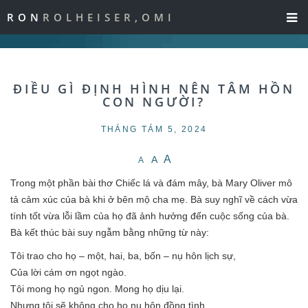
RON
ROLHEISER,OMI
ĐIỀU GÌ ĐỊNH HÌNH NÊN TÂM HỒN
CON NGƯỜI?
THÁNG TÁM 5, 2024
A
A
A
Trong một phần bài thơ Chiếc lá và đám mây, bà Mary Oliver mô
tả cảm xúc của bà khi ở bên mộ cha mẹ. Bà suy nghĩ về cách vừa
tính tốt vừa lỗi lầm của họ đã ảnh hưởng đến cuộc sống của bà.
Bà kết thúc bài suy ngẫm bằng những từ này:
Tôi trao cho họ – một, hai, ba, bốn – nụ hôn lịch sự,
Của lời cám ơn ngọt ngào.
Tôi mong họ ngủ ngon. Mong họ dịu lại.
Nhưng tôi sẽ không cho họ nụ hôn đồng tình.