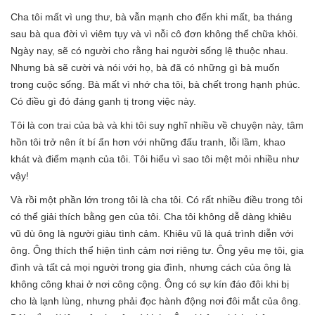
Cha tôi mất vì ung thư, bà vẫn mạnh cho đến khi mất, ba tháng
sau bà qua đời vì viêm tụy và vì nỗi cô đơn không thể chữa khỏi.
Ngày nay, sẽ có người cho rằng hai người sống lệ thuộc nhau.
Nhưng bà sẽ cười và nói với họ, bà đã có những gì bà muốn
trong cuộc sống. Bà mất vì nhớ cha tôi, bà chết trong hạnh phúc.
Có điều gì đó đáng ganh tị trong việc này.
Tôi là con trai của bà và khi tôi suy nghĩ nhiều về chuyện này, tâm
hồn tôi trở nên ít bí ẩn hơn với những đấu tranh, lỗi lầm, khao
khát và điểm mạnh của tôi. Tôi hiểu vì sao tôi mệt mỏi nhiều như
vậy!
Và rồi một phần lớn trong tôi là cha tôi. Có rất nhiều điều trong tôi
có thể giải thích bằng gen của tôi. Cha tôi không dễ dàng khiêu
vũ dù ông là người giàu tình cảm. Khiêu vũ là quá trình diễn với
ông. Ông thích thể hiện tình cảm nơi riêng tư. Ông yêu mẹ tôi, gia
đình và tất cả mọi người trong gia đình, nhưng cách của ông là
không công khai ở nơi công cộng. Ông có sự kín đáo đôi khi bị
cho là lạnh lùng, nhưng phải đọc hành động nơi đôi mắt của ông.