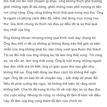
Đôi mắt nói lên một chuyện gì khác. Ông không thích phô trương,
ghét những nghi lễ dài dòng, ghét những màn phô trương rẻ tiền
nơi công cộng. Ông cũng không thích thái quá trong mọi thứ. Ông
là người có phong cách điều độ, kiềm chế đúng mực trong mọi
thứ. Gia đình chúng tôi thích nói đùa sự điều độ là sự thái quá
duy nhất của ông.
Ông không khoan nhượng trong quá trình nuôi dạy chúng tôi.
Ông đau khổ vì tất cả những gì không đúng trên thế giới và kiên
nhẫn của ông không phải lúc nào cũng vượt qua được thử thách.
Tôi sợ đôi mắt của ông những lúc tôi làm ông thất vọng. Tôi cũng
sợ, và vẫn sợ, làm ông thất vọng. Ông là một trong những người
đạo đức nhất mà tôi biết, ông có giác quan thứ sáu gần như
không thể sai. Ông biết đúng sai theo cách tôi không thể nghi
ngờ. Ông đã chỉ bảo tôi về chuyện này – bất chấp tôi phản đối.
Nếu tôi phải xuống địa ngục, tôi không thể biện hộ rằng mình
không biết. Cha tôi đã trang bị cho tôi về mặt đức tin và đạo đức
cho cuộc sống. Nhưng tôi cũng có những lỗi lầm đi kèm với điều
này, lỗi lầm của ông cọng thêm lỗi lầm của chính tôi.