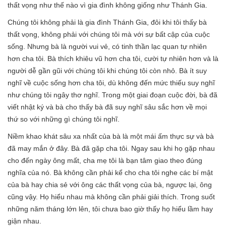
thất vọng như thế nào vì gia đình không giống như Thánh Gia.
Chúng tôi không phải là gia đình Thánh Gia, đôi khi tôi thấy bà
thất vọng, không phải với chúng tôi mà với sự bất cập của cuộc
sống. Nhưng bà là người vui vẻ, có tinh thần lạc quan tự nhiên
hơn cha tôi. Bà thích khiêu vũ hơn cha tôi, cười tự nhiên hơn và là
người dễ gần gũi với chúng tôi khi chúng tôi còn nhỏ. Bà ít suy
nghĩ về cuộc sống hơn cha tôi, dù không đến mức thiếu suy nghĩ
như chúng tôi ngây thơ nghĩ. Trong một giai đoạn cuộc đời, bà đã
viết nhật ký và bà cho thấy bà đã suy nghĩ sâu sắc hơn về mọi
thứ so với những gì chúng tôi nghĩ.
Niềm khao khát sâu xa nhất của bà là một mái ấm thực sự và bà
đã may mắn ở đây. Bà đã gặp cha tôi. Ngay sau khi họ gặp nhau
cho đến ngày ông mất, cha mẹ tôi là bạn tâm giao theo đúng
nghĩa của nó. Bà không cần phải kể cho cha tôi nghe các bí mật
của bà hay chia sẻ với ông các thất vọng của bà, ngược lại, ông
cũng vậy. Họ hiểu nhau mà không cần phải giải thích. Trong suốt
những năm tháng lớn lên, tôi chưa bao giờ thấy họ hiểu lầm hay
giận nhau.