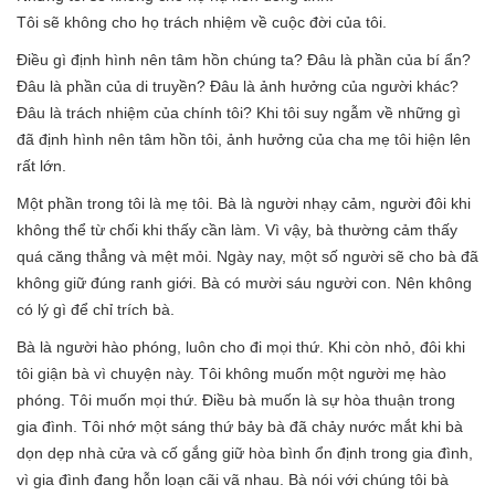
Tôi sẽ không cho họ trách nhiệm về cuộc đời của tôi.
Điều gì định hình nên tâm hồn chúng ta? Đâu là phần của bí ẩn?
Đâu là phần của di truyền? Đâu là ảnh hưởng của người khác?
Đâu là trách nhiệm của chính tôi? Khi tôi suy ngẫm về những gì
đã định hình nên tâm hồn tôi, ảnh hưởng của cha mẹ tôi hiện lên
rất lớn.
Một phần trong tôi là mẹ tôi. Bà là người nhạy cảm, người đôi khi
không thể từ chối khi thấy cần làm. Vì vậy, bà thường cảm thấy
quá căng thẳng và mệt mỏi. Ngày nay, một số người sẽ cho bà đã
không giữ đúng ranh giới. Bà có mười sáu người con. Nên không
có lý gì để chỉ trích bà.
Bà là người hào phóng, luôn cho đi mọi thứ. Khi còn nhỏ, đôi khi
tôi giận bà vì chuyện này. Tôi không muốn một người mẹ hào
phóng. Tôi muốn mọi thứ. Điều bà muốn là sự hòa thuận trong
gia đình. Tôi nhớ một sáng thứ bảy bà đã chảy nước mắt khi bà
dọn dẹp nhà cửa và cố gắng giữ hòa bình ổn định trong gia đình,
vì gia đình đang hỗn loạn cãi vã nhau. Bà nói với chúng tôi bà