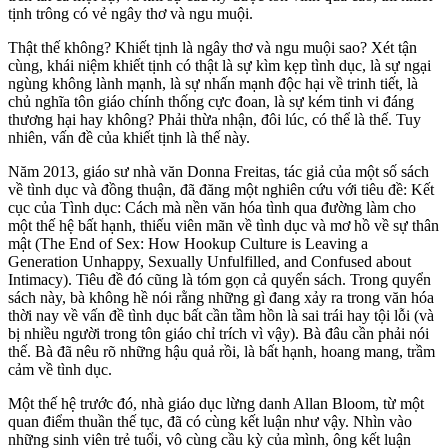
tịnh trông có vẻ ngây thơ và ngu muội.
Thật thế không? Khiết tịnh là ngây thơ và ngu muội sao? Xét tận
cùng, khái niệm khiết tịnh có thật là sự kìm kẹp tình dục, là sự ngại
ngùng không lành mạnh, là sự nhấn mạnh độc hại về trinh tiết, là
chủ nghĩa tôn giáo chính thống cực đoan, là sự kém tinh vi đáng
thương hại hay không? Phải thừa nhận, đôi lúc, có thể là thế. Tuy
nhiên, vấn đề của khiết tịnh là thế này.
Năm 2013, giáo sư nhà văn Donna Freitas, tác giả của một số sách
về tình dục và đồng thuận, đã đăng một nghiên cứu với tiêu đề: Kết
cục của Tình dục: Cách mà nền văn hóa tình qua đường làm cho
một thế hệ bất hạnh, thiếu viên mãn về tình dục và mơ hồ về sự thân
mật (The End of Sex: How Hookup Culture is Leaving a
Generation Unhappy, Sexually Unfulfilled, and Confused about
Intimacy). Tiêu đề đó cũng là tóm gọn cả quyển sách. Trong quyển
sách này, bà không hề nói rằng những gì đang xảy ra trong văn hóa
thời nay về vấn đề tình dục bất cần tầm hồn là sai trái hay tội lỗi (và
bị nhiều người trong tôn giáo chỉ trích vì vậy). Bà đâu cần phải nói
thế. Bà đã nêu rõ những hậu quả rồi, là bất hạnh, hoang mang, trầm
cảm về tình dục.
Một thế hệ trước đó, nhà giáo dục lừng danh Allan Bloom, từ một
quan điểm thuần thế tục, đã có cùng kết luận như vậy. Nhìn vào
những sinh viên trẻ tuổi, vô cùng cầu kỳ của mình, ông kết luận