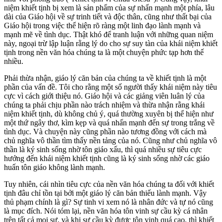
niệm khiết tịnh bị xem là sản phẩm của sự nhấn mạnh một phía, lâu
dài của Giáo hội về sự trinh tiết và độc thân, cũng như thất bại của
Giáo hội trong việc thể hiện rõ ràng một linh đạo lành mạnh và
mạnh mẽ về tình dục. Thật khó để tranh luận với những quan niệm
này, ngoại trừ lập luận rằng lý do cho sự suy tàn của khái niệm khiết
tịnh trong nền văn hóa chúng ta là một chuyện phức tạp hơn thế
nhiều.
Phải thừa nhận, giáo lý căn bản của chúng ta về khiết tịnh là một
phần của vấn đề. Tôi cho rằng một số người thấy khái niệm này tiêu
cực vì cách giới thiệu nó. Giáo hội và các giảng viên luân lý của
chúng ta phải chịu phần nào trách nhiệm và thừa nhận rằng khái
niệm khiết tịnh, dù không chủ ý, quá thường xuyên bị thể hiện như
một thứ ngây thơ, kìm kẹp và quá nhấn mạnh đến sự trong trắng về
tình dục. Và chuyện này cũng phần nào tương đồng với cách mà
chủ nghĩa vô thần tìm thấy nền tảng của nó. Cũng như chủ nghĩa vô
thần là ký sinh sống nhờ tôn giáo xấu, thì quá nhiều sự tiêu cực
hướng đến khái niệm khiết tịnh cũng là ký sinh sống nhờ các giáo
huấn tôn giáo không lành mạnh.
Tuy nhiên, cái nhìn tiêu cực của nền văn hóa chúng ta đối với khiết
tịnh đâu chỉ tồn tại bởi một giáo lý căn bản thiếu lành mạnh. Vậy
thủ phạm chính là gì? Sự tinh vi xem nó là nhân đức và tự nó cũng
là mục đích. Nói tóm lại, nền văn hóa tôn vinh sự cầu kỳ cá nhân
trên tất cả mọi sự, và khi sự cầu kỳ được tôn vinh quá cao, thì khiết