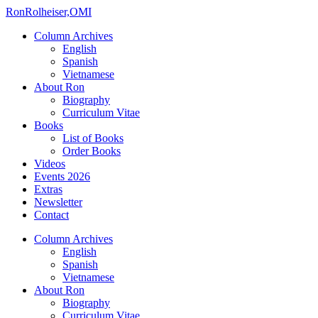
Ron
Rolheiser,OMI
Column Archives
English
Spanish
Vietnamese
About Ron
Biography
Curriculum Vitae
Books
List of Books
Order Books
Videos
Events 2026
Extras
Newsletter
Contact
Column Archives
English
Spanish
Vietnamese
About Ron
Biography
Curriculum Vitae