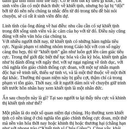
đánh giá tình hình như thế này: Có lẽ hơn bất kỳ điều gì khác, các
sinh viên cần có một thách thức về khiết tịnh, nhưng họ lại bị “dội”
bởi từ đó nên nếu chúng ta nhắc đến từ đó trong tiêu đề bài nói
chuyện, sẽ có rất ít sinh viên đến dự.
Linh tính của ông đúng về hai điều: nhu cầu cần có sự khiết tịnh
trong đời sống sinh viên và ác cảm của họ với từ đó. Điều này cũng
đúng với nền văn hóa của chúng ta.
Với nhiều người thời nay, từ khiết tịnh có những hàm nghĩa tiêu
cực. Ngoài phạm vi những nhóm trong Giáo hội với con số ngày
càng thu hẹp, thì từ “khiết tịnh” gần như luôn gợi lên cảm giác tiêu
cực. Trong thế giới đặc biệt thế tục hóa và cầu kỳ hóa, khiết tịnh gần
như bị đánh đồng với ngây thơ, với sự ngại ngùng về tình dục, với
chủ nghĩa tôn giáo chính thống cực đoan, với một sự nhấn mạnh
độc hại về trinh tiết, thiếu sự tinh vi, và là một thứ thuộc về một thời
đại khác. Thường thì quan niệm này bị giễu cợt, thậm chí cả trong
phạm vi tôn giáo. Thời nay, rất ít người dám nói về chuyện giữ trinh
tiết trước hôn nhân hay xem khiết tịnh là một nhân đức.
Ẩn sau chuyện này là gì? Tại sao người ta lại thấy tiêu cực và khinh
thị khiết tịnh như thế?
Một phần là do một số quan niệm đại chúng. Họ thường xem khiết
tịnh có nền tảng ở chủ nghĩa tôn giáo chính thống cực đoan, một thứ
mà nền văn hóa thời nay hoặc khinh thị hoặc thương hại (chẳng hạn
như với phong trào (“Khiết tịnh vì Chúa Giêsu”). Cũng vậy, khái