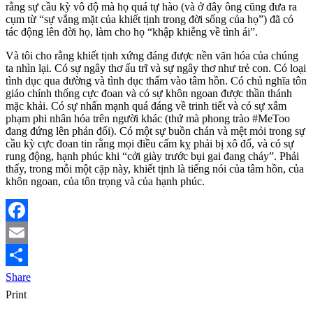
rằng sự cầu kỳ vô độ mà họ quá tự hào (và ở đây ông cũng đưa ra
cụm từ “sự vắng mặt của khiết tịnh trong đời sống của họ”) đã có
tác động lên đời họ, làm cho họ “khập khiễng về tình ái”.
Và tôi cho rằng khiết tịnh xứng đáng được nền văn hóa của chúng
ta nhìn lại. Có sự ngây thơ ấu trĩ và sự ngây thơ như trẻ con. Có loại
tình dục qua đường và tình dục thấm vào tâm hồn. Có chủ nghĩa tôn
giáo chính thống cực đoan và có sự khôn ngoan được thần thánh
mặc khải. Có sự nhấn mạnh quá đáng về trinh tiết và có sự xâm
phạm phi nhân hóa trên người khác (thứ mà phong trào #MeToo
đang đứng lên phản đối). Có một sự buồn chán và mệt mỏi trong sự
cầu kỳ cực đoan tin rằng mọi điều cấm kỵ phải bị xô đổ, và có sự
rung động, hạnh phúc khi “cởi giày trước bụi gai đang cháy”. Phải
thấy, trong mỗi một cặp này, khiết tịnh là tiếng nói của tâm hồn, của
khôn ngoan, của tôn trọng và của hạnh phúc.
Facebook
Email
Share
Print