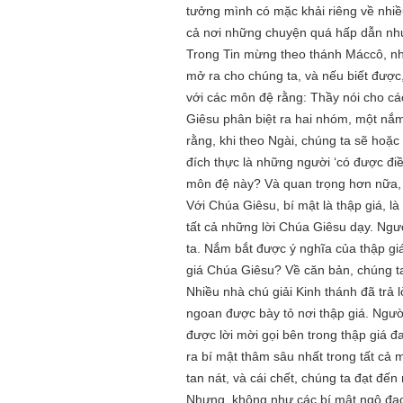
tưởng mình có mặc khải riêng về nhi
cả nơi những chuyện quá hấp dẫn như
Trong Tin mừng theo thánh Máccô, nhì
mở ra cho chúng ta, và nếu biết được
với các môn đệ rằng: Thầy nói cho cá
Giêsu phân biệt ra hai nhóm, một nắm
rằng, khi theo Ngài, chúng ta sẽ hoặc
đích thực là những người ‘có được đi
môn đệ này? Và quan trọng hơn nữa, 
Với Chúa Giêsu, bí mật là thập giá, 
tất cả những lời Chúa Giêsu dạy. Ngượ
ta. Nắm bắt được ý nghĩa của thập giá
giá Chúa Giêsu? Về căn bản, chúng ta
Nhiều nhà chú giải Kinh thánh đã trả 
ngoan được bày tỏ nơi thập giá. Người
được lời mời gọi bên trong thập giá đ
ra bí mật thâm sâu nhất trong tất cả m
tan nát, và cái chết, chúng ta đạt đến
Nhưng, không như các bí mật ngộ đạo t