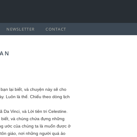
NEWSLETTER
CONTACT
OAN
ạn lại biết, và chuyện này sẽ cho
. Luôn là thế. Chiếu theo dòng lịch
a Vinci, và Lời tiên tri Celestine.
i biết, và chúng chứa đựng những
mong ước của chúng ta là muốn được ở
tôn giáo, nơi những người quá ảo