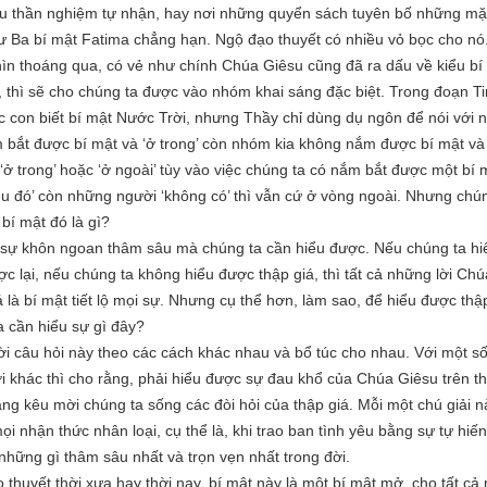
ều thần nghiệm tự nhận, hay nơi những quyển sách tuyên bố những mặc
 Ba bí mật Fatima chẳng hạn. Ngộ đạo thuyết có nhiều vỏ bọc cho nó
n thoáng qua, có vẻ như chính Chúa Giêsu cũng đã ra dấu về kiểu bí 
, thì sẽ cho chúng ta được vào nhóm khai sáng đặc biệt. Trong đoạn 
c con biết bí mật Nước Trời, nhưng Thầy chỉ dùng dụ ngôn để nói với
 bắt được bí mật và ‘ở trong’ còn nhóm kia không nắm được bí mật và
 ‘ở trong’ hoặc ‘ở ngoài’ tùy vào việc chúng ta có nắm bắt được một b
ều đó’ còn những người ‘không có’ thì vẫn cứ ở vòng ngoài. Nhưng chún
bí mật đó là gì?
là sự khôn ngoan thâm sâu mà chúng ta cần hiểu được. Nếu chúng ta hi
c lại, nếu chúng ta không hiểu được thập giá, thì tất cả những lời Ch
 là bí mật tiết lộ mọi sự. Nhưng cụ thể hơn, làm sao, để hiểu được th
 cần hiểu sự gì đây?
lời câu hỏi này theo các cách khác nhau và bổ túc cho nhau. Với một s
 khác thì cho rằng, phải hiểu được sự đau khổ của Chúa Giêsu trên th
ang kêu mời chúng ta sống các đòi hỏi của thập giá. Mỗi một chú giải 
ọi nhận thức nhân loại, cụ thể là, khi trao ban tình yêu bằng sự tự hiế
 những gì thâm sâu nhất và trọn vẹn nhất trong đời.
huyết thời xưa hay thời nay, bí mật này là một bí mật mở, cho tất cả 