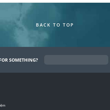
BACK TO TOP
FOR SOMETHING?
iệm