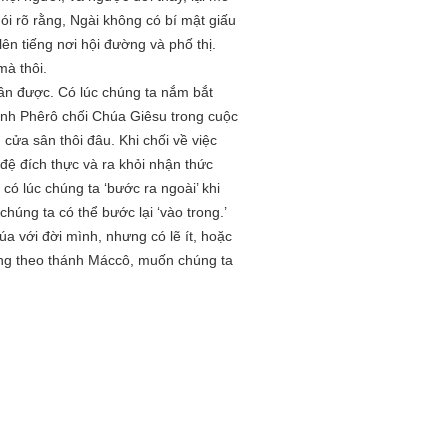
ói rõ rằng, Ngài không có bí mật giấu
ên tiếng nơi hội đường và phố thị.
à thôi.
lần được. Có lúc chúng ta nắm bắt
hánh Phêrô chối Chúa Giêsu trong cuộc
 cửa sân thôi đâu. Khi chối về việc
đệ đích thực và ra khỏi nhận thức
có lúc chúng ta ‘bước ra ngoài’ khi
húng ta có thể bước lại ‘vào trong.’
 với đời mình, nhưng có lẽ ít, hoặc
mừng theo thánh Máccô, muốn chúng ta