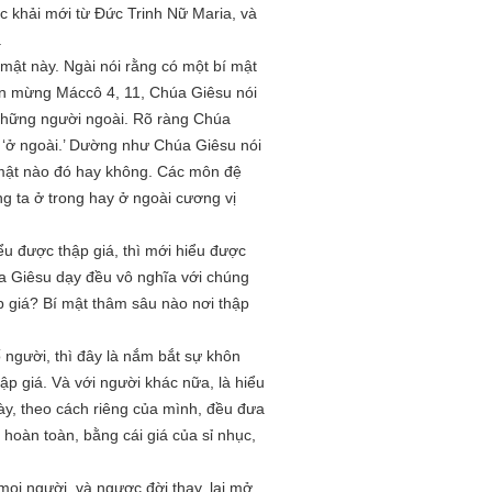
 khải mới từ Đức Trinh Nữ Maria, và
.
mật này. Ngài nói rằng có một bí mật
Tin mừng Máccô 4, 11, Chúa Giêsu nói
 những người ngoài. Rõ ràng Chúa
 ‘ở ngoài.’ Dường như Chúa Giêsu nói
í mật nào đó hay không. Các môn đệ
g ta ở trong hay ở ngoài cương vị
ểu được thập giá, thì mới hiểu được
úa Giêsu dạy đều vô nghĩa với chúng
ập giá? Bí mật thâm sâu nào nơi thập
ố người, thì đây là nắm bắt sự khôn
ập giá. Và với người khác nữa, là hiểu
này, theo cách riêng của mình, đều đưa
n hoàn toàn, bằng cái giá của sỉ nhục,
mọi người, và ngược đời thay, lại mở