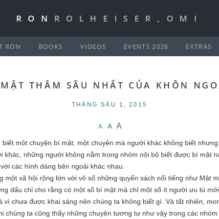
RON
ROLHEISER,OMI
T RON
BOOKS
VIDEOS
EVENTS 2026
EXTRAS
 MẬT THÂM SÂU NHẤT CỦA KHÔN NG
THÁNG SÁU 1, 2015
A
A
A
biết một chuyện bí mật, một chuyện mà người khác không biết nhưng b
ời khác, những người không nằm trong nhóm nội bộ biết được bí mật này
,’ với các hình dáng bên ngoài khác nhau.
g một xã hội rộng lớn với vô số những quyển sách nổi tiếng như Mật mã D
g dấu chỉ cho rằng có một số bí mật mà chỉ một số ít người ưu tú mớ
 mà vì chưa được khai sáng nên chúng ta không biết gì. Và tất nhiên, 
hi chúng ta cũng thấy những chuyện tương tự như vậy trong các nhóm 