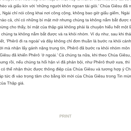
èo và giấu kín với ‘những người khôn ngoan tài giỏi.’ Chúa Giêsu đã n
 Ngài chỉ nói công khai nơi công cộng, không bao giờ giấu giếm, Ngài l
 nào cả, chỉ có những bí mật mở nhưng chúng ta không nắm bắt được m
mừng cho thấy, bí mật của thập giá không phải là chuyện hiểu hết một 
úc chúng ta không nắm bắt được và ra khỏi nhóm. Ví dụ như, sau khi t
t, ‘Phêrô đi ra ngoài’ và đây không chỉ đơn thuần là bước ra khỏi cánh
ới mà nhận lấy gánh nặng trung tín, Phêrô đã bước ra khỏi nhóm môn 
Giêsu đã khiến Phêrô ‘ở ngoài.’ Cả chúng ta nữa, khi theo Chúa Giêsu, 
ng rồi, nếu chúng ta hối hận vì đã phản bội, như Phêrô thưở xưa, thì c
có thể nhận thức được thông điệp của Chúa Giêsu và tương hợp ý Chúa
lập tức đi vào trọng tâm cho bằng lời mời của Chúa Giêsu trong Tin 
của Thập giá.
PRINT