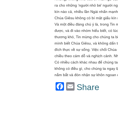
ra cho những ‘người nhỏ bé’ người ngh
kín nào cả, nhiều lần Ngài nhấn mạnh,
Chúa Giêsu không có bí mật giấu kín
Và một điều đáng chú ý là, trong Tin 
được, và đi vào nhóm hiểu biết, có l
thương khó, Tin mừng cho chúng ta biế
mình biết Chúa Giêsu, và không dấn t
đích thực về sự sống. Việc chối Chúa 
chiều theo cám dỗ và nghịch cảnh. Như
Có nhiều cách khác nhau để chúng ta 
không có điều gì, cho chúng ta ngay 
nắm bắt và đón nhận sự khôn ngoan 
Facebook
Email
Share