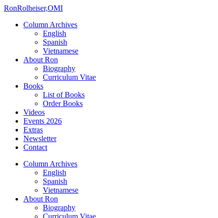
Ron
Rolheiser,OMI
Column Archives
English
Spanish
Vietnamese
About Ron
Biography
Curriculum Vitae
Books
List of Books
Order Books
Videos
Events 2026
Extras
Newsletter
Contact
Column Archives
English
Spanish
Vietnamese
About Ron
Biography
Curriculum Vitae