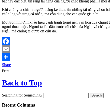
bật hay đặc biệt, tin rằng tài năng của người khác không phải là mối
Khi chúng ta chia ra người thắng kẻ thua, thì những tài năng và ơn 
chỉ đúng với từng cá nhân, mà còn đúng cho các quốc gia nữa.
Một trong những khẩu hiệu cạnh tranh trong nền văn hóa của chúng ta 
người thua cuộc. Người ta lắc đầu trước cái chết của Ngài, và chẳn
Ngài, mà chúng ta được ơn cứu độ.
Facebook
Email
Share
Print
Back to Top
Searching for Something?
Recent Columns