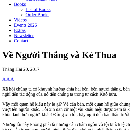
Books
List of Books
Order Books
Videos
Events 2026
Extras
Newsletter
Contact
Về Người Thắng và Kẻ Thua
Tháng Hai 20, 2017
A
A
A
Xã hội chúng ta có khuynh hướng chia hai bên, bên người thắng, bên
nghĩ đến tác động của nó đến chúng ta trong tư cách Kitô hữu.
Vậy mối quan hệ kiểu này là gì? Về căn bản, mối quan hệ giữa chún
vượt lên người khác. Tôi xin đan cử một vài khẩu hiệu được xem là k
khôn lanh hơn người khác! Đừng xin lỗi, hãy nghĩ đến bản thân trướ
Những lời này không phải là những câu châm ngôn vô tội khích lệ chú
kỷ có sẵn trong con người mình, thúc đẩy chúng ta phải thành công, ph