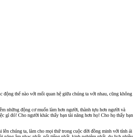
c động thế nào với mối quan hệ giữa chúng ta với nhau, cũng không
nhiễm những động cơ muốn làm hơn người, thành tựu hơn người và
iệc gì đó! Cho người khác thấy bạn tài năng hơn họ! Cho họ thấy bạn
 lên chúng ta, làm cho mọi thứ trong cuộc đời đồng minh với tính ái
ài năng âm nhạc nhất, nổi tiếng nhất, kinh nghiệm nhất, du lịch nhiều