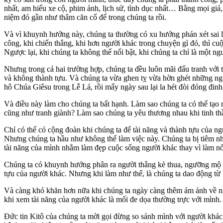
nhất, am hiểu xe cộ, phim ảnh, lịch sử, tình dục nhất… Bằng mọi giá
niệm đó gần như thâm căn cố đế trong chúng ta rồi.
Và vì khuynh hướng này, chúng ta thường có xu hướng phán xét sai l
công, khi chiến thắng, khi hơn người khác trong chuyện gì đó, thì cuộ
Ngược lại, khi chúng ta không thể nổi bật, khi chúng ta chỉ là một n
Nhưng trong cả hai trường hợp, chúng ta đều luôn mãi đấu tranh với 
và không thành tựu. Và chúng ta vừa ghen tỵ vừa hờn ghét những ngườ
hô Chúa Giêsu trong Lễ Lá, rồi mấy ngày sau lại la hét đòi đóng đinh
Và điều này làm cho chúng ta bất hạnh. Làm sao chúng ta có thể tạo 
cũng như tranh giành? Làm sao chúng ta yêu thương nhau khi tinh th
Chỉ có thể có cộng đoàn khi chúng ta để tài năng và thành tựu của n
Nhưng chúng ta hầu như không thể làm việc này. Chúng ta bị tiêm nh
tài năng của mình nhằm làm đẹp cuộc sống người khác thay vì làm nổi
Chúng ta có khuynh hướng phân ra người thắng kẻ thua, ngưỡng mộ và g
tựu của người khác. Nhưng khi làm như thế, là chúng ta dao động t
Và càng khó khăn hơn nữa khi chúng ta ngày càng thêm ám ảnh về nhu c
khi xem tài năng của người khác là mối đe dọa thường trực với mình. 
Đức tin Kitô của chúng ta mời gọi đừng so sánh mình với người khác,