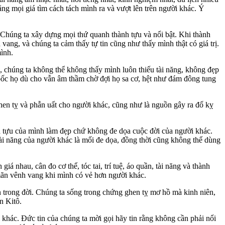
ng mọi giá tìm cách tách mình ra và vượt lên trên người khác. Ý
 Chúng ta xây dựng mọi thứ quanh thành tựu và nổi bật. Khi thành
vang, và chúng ta cảm thấy tự tin cũng như thấy mình thật có giá trị.
mình.
, chúng ta không thể không thấy mình luôn thiếu tài năng, không đẹp
 bốc họ dù cho vẫn âm thầm chờ đợi họ sa cơ, hệt như đám đông tung
ghen tỵ và phẫn uất cho người khác, cũng như là nguồn gây ra đố kỵ
nh tựu của mình làm đẹp chứ không đe dọa cuộc đời của người khác.
ài năng của người khác là mối đe dọa, đồng thời cũng không thể dùng
 nhau, cân đo cơ thể, tóc tai, trí tuệ, áo quần, tài năng và thành
mãn vênh vang khi mình có vẻ hơn người khác.
ấn trong đời. Chúng ta sống trong chứng ghen tỵ mơ hồ mà kinh niên,
n Kitô.
 khác. Đức tin của chúng ta mời gọi hãy tin rằng không cần phải nổi