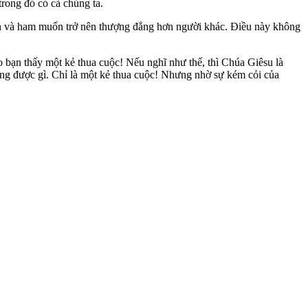
trong đó có cả chúng ta.
tranh và ham muốn trở nên thượng đẳng hơn người khác. Điều này không
o bạn thấy một kẻ thua cuộc! Nếu nghĩ như thế, thì Chúa Giêsu là
ẳng được gì. Chỉ là một kẻ thua cuộc! Nhưng nhờ sự kém cỏi của