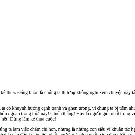
 kẻ thua. Đáng buồn là chúng ta thường không nghĩ xem chuyện này tá
g ta có khuynh hướng cạnh tranh và ghen tương, vì chúng ta bị tiêm 
hôn ngoan trong thời nay! Chiến thắng! Hãy là người giỏi nhất trong v
c hết! Đừng làm kẻ thua cuộc!
ng ta làm việc chăm chỉ hơn, nhưng là những con siêu vi khuẩn tác hại
ải là vận động viên giỏi nhất, người mặc đẹp nhất, xinh đẹp nhất, có t