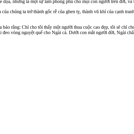
 đe dọa, nhưng là một sự làm phong phú cho mọi con người trên đời, và 
ích của chúng ta trở thành gốc rễ của ghen tỵ, thành vũ khí của cạnh 
bảo rằng: Chỉ cho tôi thấy một người thua cuộc cao đẹp, tôi sẽ chỉ ch
g ai đeo vòng nguyệt quế cho Ngài cả. Dưới con mắt người đời, Ngài ch