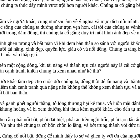
, chúng ta thúc đẩy mình vượt trội hơn người khác. Chúng ta cố gắng bằ
ầm về người khác, cũng như sai lầm về ý nghĩa và mục đích đời mình.
c sống của chúng ta dường như trọn vẹn hơn, cái tôi của chúng ta vênh 
gười trong đám đông, thì chúng ta cố gắng duy trì một hình ảnh đẹp về 
tính ghen tương và bất mãn vì khi đem bản thân so sánh với người khác
i tài năng, xinh đẹp, quyền lực, giàu có và nổi tiếng. Chúng ta tâng
 Chúa vào thập giá.
nên một cộng đồng, khi tài năng và thành tựu của người này là cái cớ 
ần cạnh tranh khiến chúng ta xem nhau như kẻ thù?
gười khác làm đẹp cho cuộc đời chúng ta, đồng thời để tài năng và thà
iễm tính cạnh tranh quá nặng nên không thể không xem thành tựu và t
 bật bản thân.
anh ghét người thắng, tỏ lòng thương hại kẻ thua, và luôn mãi đánh giá
ừ khủng hoảng và bị xem thường khi thua kém người khác, cho đến tự 
ầu phải nổi bật, phải đặt biệt, phải ăn trên ngồi trốc, phải tạo dấu 
Và như thế chúng ta cứ bồn chồn lo lắng, và bớt trung thành với đức ti
 đừng cố nổi bật, đừng để mình thấy lo sợ và ghen tỵ với ơn của người