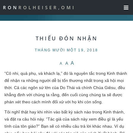
RON
ROLHEISER,OMI
THIẾU ĐÓN NHẬN
THÁNG MƯỜI MỘT 19, 2018
A
A
A
“Cô nhi, quả phụ, và khách lạ,” đó là nguyên tắc trong Kinh thánh
để nhận ra những người dễ bị tổn thương nhất trong xã hội mọi
thời. Cả các ngôn sứ lớn của Do Thái và chính Chúa Giêsu, đều
khẳng định với chúng ta rằng, đến cuối cùng chúng ta sẽ được
phán xét theo cách mình đối xử với họ khi còn sống.
Tôi nghĩ thật hay khi nhìn vào bất kỳ sách nào trong Kinh thánh,
và đặt ra câu hỏi này. “Tác giả của sách này xem điều gì là yếu
tính của tôn giáo?” Bạn sẽ có nhiều câu trả lời khác nhau. Ví dụ