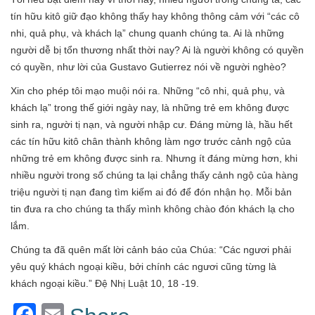
tín hữu kitô giữ đạo không thấy hay không thông cảm với “các cô
nhi, quả phụ, và khách lạ” chung quanh chúng ta. Ai là những
người dễ bị tổn thương nhất thời nay? Ai là người không có quyền
có quyền, như lời của Gustavo Gutierrez nói về người nghèo?
Xin cho phép tôi mạo muội nói ra. Những “cô nhi, quả phụ, và
khách lạ” trong thế giới ngày nay, là những trẻ em không được
sinh ra, người tị nạn, và người nhập cư. Đáng mừng là, hầu hết
các tín hữu kitô chân thành không làm ngơ trước cảnh ngộ của
những trẻ em không được sinh ra. Nhưng ít đáng mừng hơn, khi
nhiều người trong số chúng ta lại chẳng thấy cảnh ngộ của hàng
triệu người tị nạn đang tìm kiếm ai đó để đón nhận họ. Mỗi bản
tin đưa ra cho chúng ta thấy mình không chào đón khách lạ cho
lắm.
Chúng ta đã quên mất lời cảnh báo của Chúa: “Các ngươi phải
yêu quý khách ngoại kiều, bởi chính các ngươi cũng từng là
khách ngoại kiều.” Đệ Nhị Luật 10, 18 -19.
Facebook
Email