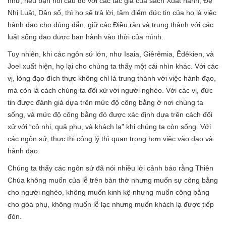
như, nếu bạn hỏi câu đó với các tác giả của sách Xuất hành, Đệ
Nhị Luật, Dân số, thì họ sẽ trả lời, tâm điểm đức tin của họ là việc
hành đạo cho đúng đắn, giữ các Điều răn và trung thành với các
luật sống đạo được ban hành vào thời của mình.
Tuy nhiên, khi các ngôn sứ lớn, như Isaia, Giêrêmia, Êdêkien, và
Joel xuất hiện, họ lại cho chúng ta thấy một cái nhìn khác. Với các
vị, lòng đạo đích thực không chỉ là trung thành với việc hành đạo,
mà còn là cách chúng ta đối xử với người nghèo. Với các vị, đức
tin được đánh giá dựa trên mức độ công bằng ở nơi chúng ta
sống, và mức độ công bằng đó được xác định dựa trên cách đối
xử với “cô nhi, quả phu, và khách lạ” khi chúng ta còn sống. Với
các ngôn sứ, thực thi công lý thì quan trọng hơn việc vào đạo và
hành đạo.
Chúng ta thấy các ngôn sứ đã nói nhiều lời cảnh báo rằng Thiên
Chúa không muốn của lễ trên bàn thờ nhưng muốn sự công bằng
cho người nghèo, không muốn kinh kệ nhưng muốn công bằng
cho góa phụ, không muốn lễ lạc nhưng muốn khách lạ được tiếp
đón.