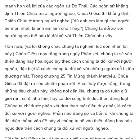
mạnh hơn cả lời của các ngôn sứ Do Thái. Các ngôn sứ khẳng
định Thiên Chúa ưu ái người nghèo, Chúa Giêsu thì khẳng định
Thiên Chúa ở trong người nghèo (“dù anh em làm gì cho người
bé mọn nhất, là anh em làm cho Thầy.”) Chúng ta đối xử với
người nghèo thế nào là đối xử với Thiên Chúa như vậy.
Hơn nữa, (và tôi không chắc chúng ta nghiêm túc đón nhận lời
này,) Chúa Giêsu dạy rằng trong ngày Phán xét, chúng ta sẽ vào
thiên đàng hay hỏa ngục tùy theo cách chúng ta đối xử với người
nghèo, đặc biệt là cách chúng ta đối xử với những người dễ bị tổn
thương nhất. Trong chương 25 Tin Mừng thánh Matthêu, Chúa
Giêsu đã đặt ra tiêu chuẩn phán xét. Phải thấy được rằng, trong
những tiêu chuẩn này, không nói đến liệu chúng ta có tuân giữ
giới răn, có đi nhà thờ, hay có đời sống tình dục theo đúng luật.
Chúng ta chỉ được phán xét dựa theo một điều duy nhất, là cách
đối xử với người nghèo. Phần nào đáng sợ và bối rối khi chúng ta
đối diện thẳng vấn đề này vì chúng ta sẽ vào thiên đàng hay hỏa
ngục dựa trên cách chúng ta đối xử với người nghèo.
Tôi nêu bật điểm này vì thời nay, nhiều người trong chúng ta, các