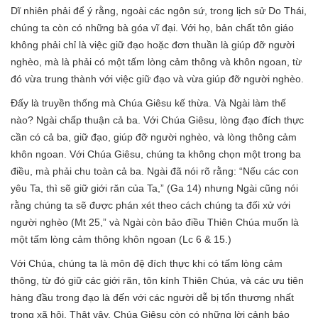
Dĩ nhiên phải để ý rằng, ngoài các ngôn sứ, trong lịch sử Do Thái,
chúng ta còn có những bà góa vĩ đại. Với họ, bản chất tôn giáo
không phải chỉ là việc giữ đạo hoặc đơn thuần là giúp đỡ người
nghèo, mà là phải có một tấm lòng cảm thông và khôn ngoan, từ
đó vừa trung thành với việc giữ đạo và vừa giúp đỡ người nghèo.
Đấy là truyền thống mà Chúa Giêsu kế thừa. Và Ngài làm thế
nào? Ngài chấp thuận cả ba. Với Chúa Giêsu, lòng đạo đích thực
cần có cả ba, giữ đạo, giúp đỡ người nghèo, và lòng thông cảm
khôn ngoan. Với Chúa Giêsu, chúng ta không chọn một trong ba
điều, mà phải chu toàn cả ba. Ngài đã nói rõ rằng: “Nếu các con
yêu Ta, thì sẽ giữ giới răn của Ta,” (Ga 14) nhưng Ngài cũng nói
rằng chúng ta sẽ được phán xét theo cách chúng ta đối xử với
người nghèo (Mt 25,” và Ngài còn bảo điều Thiên Chúa muốn là
một tấm lòng cảm thông khôn ngoan (Lc 6 & 15.)
Với Chúa, chúng ta là môn đệ đích thực khi có tấm lòng cảm
thông, từ đó giữ các giới răn, tôn kính Thiên Chúa, và các ưu tiên
hàng đầu trong đạo là đến với các người dễ bị tổn thương nhất
trong xã hội. Thật vậy, Chúa Giêsu còn có những lời cảnh báo