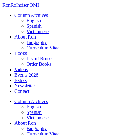
Ron
Rolheiser,OMI
Column Archives
English
Spanish
Vietnamese
About Ron
Biography
Curriculum Vitae
Books
List of Books
Order Books
Videos
Events 2026
Extras
Newsletter
Contact
Column Archives
English
Spanish
Vietnamese
About Ron
Biography
Curriculum Vitae