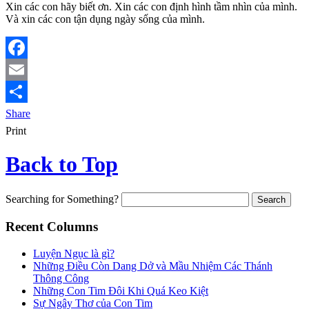
Xin các con hãy biết ơn. Xin các con định hình tầm nhìn của mình.
Và xin các con tận dụng ngày sống của mình.
Facebook
Email
Share
Print
Back to Top
Searching for Something?
Recent Columns
Luyện Ngục là gì?
Những Điều Còn Dang Dở và Mầu Nhiệm Các Thánh
Thông Công
Những Con Tim Đôi Khi Quá Keo Kiệt
Sự Ngây Thơ của Con Tim