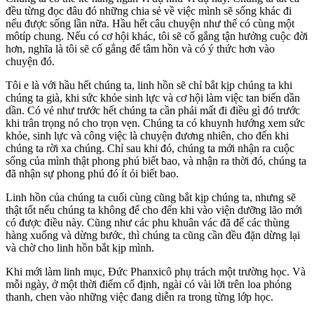
đều từng đọc đâu đó những chia sẻ về việc mình sẽ sống khác đi
nếu được sống lần nữa. Hầu hết câu chuyện như thế có cùng một
môtíp chung. Nếu có cơ hội khác, tôi sẽ cố gắng tận hưởng cuộc đời
hơn, nghĩa là tôi sẽ cố gắng để tâm hồn và có ý thức hơn vào
chuyện đó.
Tôi e là với hầu hết chúng ta, linh hồn sẽ chỉ bắt kịp chúng ta khi
chúng ta già, khi sức khỏe sinh lực và cơ hội làm việc tan biến dần
dần. Có vẻ như trước hết chúng ta cần phải mất đi điều gì đó trước
khi trân trọng nó cho trọn vẹn. Chúng ta có khuynh hướng xem sức
khỏe, sinh lực và công việc là chuyện đương nhiên, cho đến khi
chúng ta rời xa chúng. Chỉ sau khi đó, chúng ta mới nhận ra cuộc
sống của mình thật phong phú biết bao, và nhận ra thời đó, chúng ta
đã nhận sự phong phú đó ít ỏi biết bao.
Linh hồn của chúng ta cuối cùng cũng bắt kịp chúng ta, nhưng sẽ
thật tốt nếu chúng ta không để cho đến khi vào viện dưỡng lão mới
có được điều này. Cũng như các phu khuân vác đã để các thùng
hàng xuống và dừng bước, thì chúng ta cũng cần đều đặn dừng lại
và chờ cho linh hồn bắt kịp mình.
Khi mới làm linh mục, Đức Phanxicô phụ trách một trường học. Và
mỗi ngày, ở một thời điểm cố định, ngài có vài lời trên loa phóng
thanh, chen vào những việc đang diễn ra trong từng lớp học.