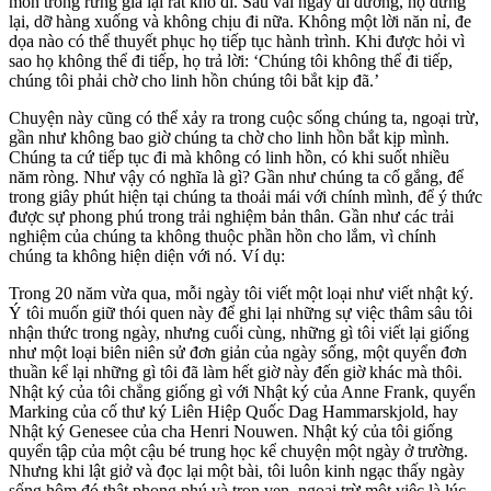
mòn trong rừng già lại rất khó đi. Sau vài ngày đi đường, họ dừng
lại, dỡ hàng xuống và không chịu đi nữa. Không một lời năn nỉ, đe
dọa nào có thể thuyết phục họ tiếp tục hành trình. Khi được hỏi vì
sao họ không thể đi tiếp, họ trả lời: ‘Chúng tôi không thể đi tiếp,
chúng tôi phải chờ cho linh hồn chúng tôi bắt kịp đã.’
Chuyện này cũng có thể xảy ra trong cuộc sống chúng ta, ngoại trừ,
gần như không bao giờ chúng ta chờ cho linh hồn bắt kịp mình.
Chúng ta cứ tiếp tục đi mà không có linh hồn, có khi suốt nhiều
năm ròng. Như vậy có nghĩa là gì? Gần như chúng ta cố gắng, để
trong giây phút hiện tại chúng ta thoải mái với chính mình, để ý thức
được sự phong phú trong trải nghiệm bản thân. Gần như các trải
nghiệm của chúng ta không thuộc phần hồn cho lắm, vì chính
chúng ta không hiện diện với nó. Ví dụ:
Trong 20 năm vừa qua, mỗi ngày tôi viết một loại như viết nhật ký.
Ý tôi muốn giữ thói quen này để ghi lại những sự việc thâm sâu tôi
nhận thức trong ngày, nhưng cuối cùng, những gì tôi viết lại giống
như một loại biên niên sử đơn giản của ngày sống, một quyển đơn
thuần kể lại những gì tôi đã làm hết giờ này đến giờ khác mà thôi.
Nhật ký của tôi chẳng giống gì với Nhật ký của Anne Frank, quyển
Marking của cố thư ký Liên Hiệp Quốc Dag Hammarskjold, hay
Nhật ký Genesee của cha Henri Nouwen. Nhật ký của tôi giống
quyển tập của một cậu bé trung học kể chuyện một ngày ở trường.
Nhưng khi lật giở và đọc lại một bài, tôi luôn kinh ngạc thấy ngày
sống hôm đó thật phong phú và trọn vẹn, ngoại trừ một việc là lúc