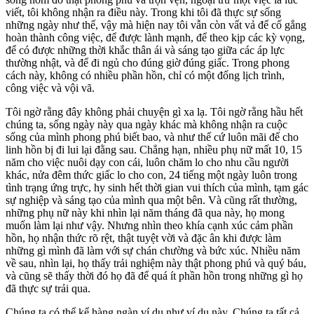
viết, tôi không nhận ra điều này. Trong khi tôi đã thực sự sống
những ngày như thế, vậy mà hiện nay tôi vẫn còn vất vả để cố gắng
hoàn thành công việc, để được lành mạnh, để theo kịp các kỳ vọng,
để có được những thời khắc thân ái và sáng tạo giữa các áp lực
thường nhật, và để đi ngủ cho đúng giờ đúng giấc. Trong phong
cách này, không có nhiều phần hồn, chỉ có một đống lịch trình,
công việc và vội vã.
Tôi ngờ rằng đây không phải chuyện gì xa lạ. Tôi ngờ rằng hầu hết
chúng ta, sống ngày này qua ngày khác mà không nhận ra cuộc
sống của mình phong phú biết bao, và như thế cứ luôn mãi để cho
linh hồn bị đi lui lại đằng sau. Chẳng hạn, nhiều phụ nữ mất 10, 15
năm cho việc nuôi dạy con cái, luôn chăm lo cho nhu cầu người
khác, nửa đêm thức giấc lo cho con, 24 tiếng một ngày luôn trong
tình trạng ứng trực, hy sinh hết thời gian vui thích của mình, tạm gác
sự nghiệp và sáng tạo của mình qua một bên. Và cũng rất thường,
những phụ nữ này khi nhìn lại năm tháng đã qua này, họ mong
muốn làm lại như vậy. Nhưng nhìn theo khía cạnh xúc cảm phần
hồn, họ nhận thức rõ rệt, thật tuyệt vời và đặc ân khi được làm
những gì mình đã làm với sự chán chường và bức xúc. Nhiều năm
về sau, nhìn lại, họ thấy trải nghiệm này thật phong phú và quý báu,
và cũng sẽ thấy thời đó họ đã để quá ít phần hồn trong những gì họ
đã thực sự trải qua.
Chúng ta có thể kể hàng ngàn ví dụ như ví dụ này. Chúng ta tất cả