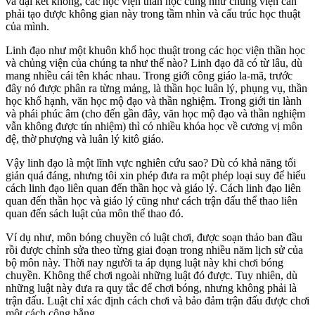
và đại kết không, các học viện thần học cũng như chủng viện cần
phải tạo được không gian này trong tầm nhìn và cấu trúc học thuật
của mình.
Linh đạo như một khuôn khổ học thuật trong các học viện thần học
và chủng viện của chúng ta như thế nào? Linh đạo đã có từ lâu, dù
mang nhiều cái tên khác nhau. Trong giới công giáo la-mã, trước
đây nó được phân ra từng mảng, là thần học luân lý, phụng vụ, thần
học khổ hạnh, văn học mộ đạo và thần nghiệm. Trong giới tin lành
và phái phúc âm (cho đến gần đây, văn học mộ đạo và thần nghiệm
vẫn không được tín nhiệm) thì có nhiều khóa học về cương vị môn
đệ, thờ phượng và luân lý kitô giáo.
Vậy linh đạo là một lĩnh vực nghiên cứu sao? Dù có khả năng tối
giản quá đáng, nhưng tôi xin phép đưa ra một phép loại suy để hiểu
cách linh đạo liên quan đến thần học và giáo lý. Cách linh đạo liên
quan đến thần học và giáo lý cũng như cách trận đấu thể thao liên
quan đến sách luật của môn thể thao đó.
Ví dụ như, môn bóng chuyền có luật chơi, được soạn thảo ban đầu
rồi được chỉnh sửa theo từng giai đoạn trong nhiều năm lịch sử của
bộ môn này. Thời nay người ta áp dụng luật này khi chơi bóng
chuyền. Không thể chơi ngoài những luật đó được. Tuy nhiên, dù
những luật này đưa ra quy tắc để chơi bóng, nhưng không phải là
trận đấu. Luật chỉ xác định cách chơi và bảo đảm trận đấu được chơi
một cách công bằng.