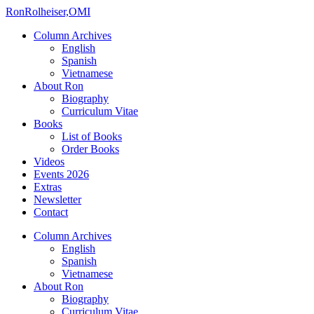
Ron
Rolheiser,OMI
Column Archives
English
Spanish
Vietnamese
About Ron
Biography
Curriculum Vitae
Books
List of Books
Order Books
Videos
Events 2026
Extras
Newsletter
Contact
Column Archives
English
Spanish
Vietnamese
About Ron
Biography
Curriculum Vitae