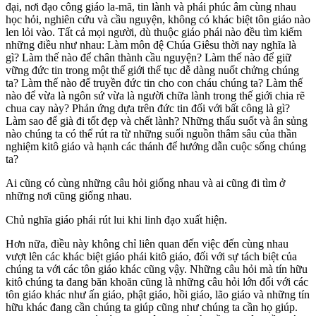
đại, nơi đạo công giáo la-mã, tin lành và phái phúc âm cùng nhau
học hỏi, nghiên cứu và cầu nguyện, không có khác biệt tôn giáo nào
len lỏi vào. Tất cả mọi người, dù thuộc giáo phái nào đều tìm kiếm
những điều như nhau: Làm môn đệ Chúa Giêsu thời nay nghĩa là
gì? Làm thế nào để chân thành cầu nguyện? Làm thế nào để giữ
vững đức tin trong một thế giới thế tục dễ dàng nuốt chửng chúng
ta? Làm thế nào để truyền đức tin cho con cháu chúng ta? Làm thế
nào để vừa là ngôn sứ vừa là người chữa lành trong thế giới chia rẽ
chua cay này? Phản ứng dựa trên đức tin đối với bất công là gì?
Làm sao để già đi tốt đẹp và chết lành? Những thấu suốt và ân sủng
nào chúng ta có thể rút ra từ những suối nguồn thâm sâu của thần
nghiệm kitô giáo và hạnh các thánh để hướng dẫn cuộc sống chúng
ta?
Ai cũng có cùng những câu hỏi giống nhau và ai cũng đi tìm ở
những nơi cũng giống nhau.
Chủ nghĩa giáo phái rút lui khi linh đạo xuất hiện.
Hơn nữa, điều này không chỉ liên quan đến việc đến cùng nhau
vượt lên các khác biệt giáo phái kitô giáo, đối với sự tách biệt của
chúng ta với các tôn giáo khác cũng vậy. Những câu hỏi mà tín hữu
kitô chúng ta đang băn khoăn cũng là những câu hỏi lớn đối với các
tôn giáo khác như ấn giáo, phật giáo, hồi giáo, lão giáo và những tín
hữu khác đang cần chúng ta giúp cũng như chúng ta cần họ giúp.