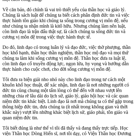
Về căn bản, đó chính là vai trò thiết yếu của thần học và giáo lý.
Chúng là sách luật để chúng ta biết cách phân định đức tin và việc
thực hành tôn giáo khi chúng ta sống trong cương vị môn đệ, nếu
như chúng ta nhận mình là kitô hữu. Nhưng chúng làm nên luật,
còn linh đạo là trận đấu thật sự, là cách chúng ta sống đức tin và
cương vị môn đệ trong việc thực hành thực tế.
Do đó, linh đạo có trong luân lý và đạo đức, việc thờ phượng, thần
học khổ hạnh, thần học thần nghiệm, thần học mộ đạo và mọi thứ
chúng ta làm khi sống cương vị môn đệ. Thần học đưa ra luật lệ,
còn linh đạo cố truyền động lực, ngọn lửa, hy vọng và hướng dẫn
thực hành cho cuộc chơi, cho đời sống cương vị môn đệ.
Tôi đưa ra biện giải nho nhỏ này cho linh đạo trong tư cách một
khuôn khổ học thuật, để xác nhận, linh đạo là nơi những người có
đức tin cùng chung một tấm lòng có thể đến với nhau vượt lên
những chia rẽ lâu dài do lịch sử, giáo lý, giáo hội học và các quan
niệm đức tin khác biệt. Linh đạo là nơi mà chúng ta có thể gặp trong
thông hiệp đức tin, đưa chúng ta (ít nhất trong không gian và thời
khắc này) vượt lên những khác biệt lịch sử, giáo phái, tôn giáo và
quan niệm đức tin.
Tôi biết đúng là như thế vì tôi đã thấy và đang thấy trực tiếp. Học
viện Thần học Dòng Hiến sĩ, nơi tôi dạy, có Viện Thần học Đương